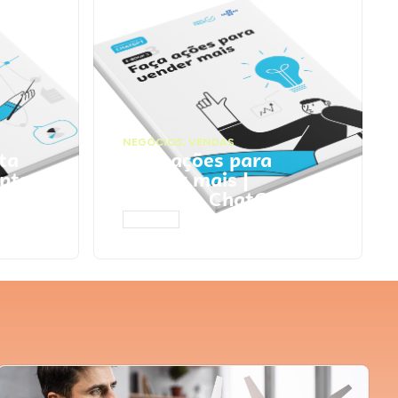
NEGÓCIOS
,
VENDAS
ta
Faça ações para
pts
vender mais |
Prompts ChatGPT
ACESSAR