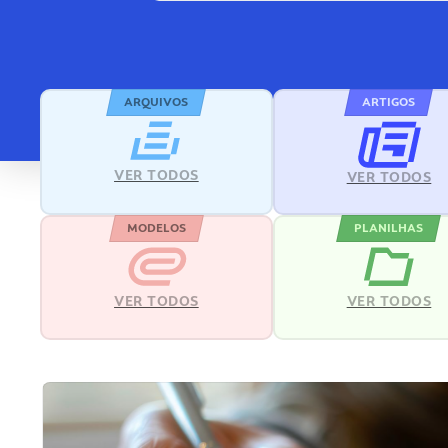
ARQUIVOS
ARTIGOS
VER TODOS
VER TODOS
MODELOS
PLANILHAS
VER TODOS
VER TODOS