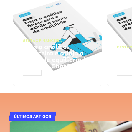
GESTÃO FINANCEIRA
Faça a análise
GESTÃO
financeira e atinja o
Faça
ponto de equilíbrio |
seu 
Prompts ChatGPT
Cha
ACESSAR
ACESS
ÚLTIMOS ARTIGOS