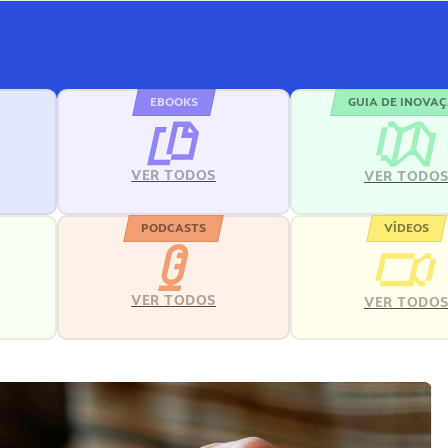
EBOOKS
GUIA DE INOVA
VER TODOS
VER TODO
PODCASTS
VÍDEOS
VER TODOS
VER TODO