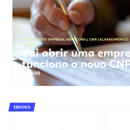
ABERTURA DE EMPRESA
,
ABRIR CNPJ
,
CNPJ ALFANUMÉRICO
FEDERAL
Vai abrir uma empr
funciona o novo CN
ACESSAR
EBOOKS