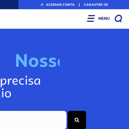
ACESSAR CONTA
|
CADASTRE-SE
MENU
N
o
s
s
o
s
I
n
f
o
g
precisa
io