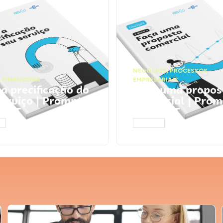
NEGÓCIOS
,
PROCESSOS
 FINANCEIRA
EMPRESARIAIS
 a precificação do
Faça uma propos
serviço | Prompts
comercial | Prom
tGPT
ChatGPT
AR
ACESSAR