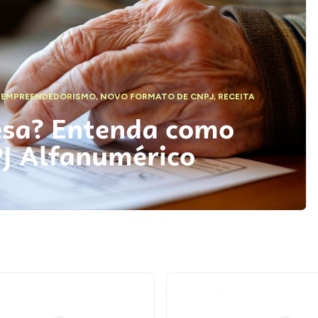
,
EMPREENDEDORISMO
,
NOVO FORMATO DE CNPJ
,
RECEITA
esa? Entenda como
PJ Alfanumérico