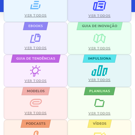
VER TODOS
VER TODOS
EBOOKS
GUIA DE INOVAÇÃO
VER TODOS
VER TODOS
GUIA DE TENDÊNCIAS
IMPULSIONA
VER TODOS
VER TODOS
MODELOS
PLANILHAS
VER TODOS
VER TODOS
PODCASTS
VÍDEOS