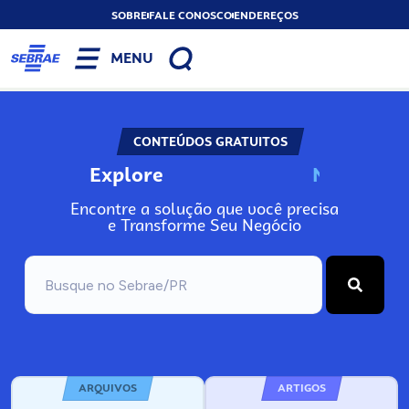
SOBRE
FALE CONOSCO
ENDEREÇOS
MENU
CONTEÚDOS GRATUITOS
Explore
N
o
s
s
o
s
A
Encontre a solução que você precisa
e Transforme Seu Negócio
ARQUIVOS
ARTIGOS