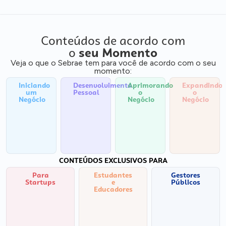
Conteúdos de acordo com
o
seu Momento
Veja o que o Sebrae tem para você de acordo com o seu
momento:
Iniciando
Desenvolvimento
Aprimorando
Expandindo
um
Pessoal
o
o
Negócio
Negócio
Negócio
CONTEÚDOS EXCLUSIVOS PARA
Para
Estudantes
Gestores
Startups
e
Públicos
Educadores