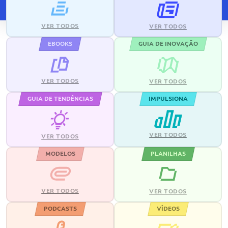
VER TODOS
VER TODOS
EBOOKS
GUIA DE INOVAÇÃO
VER TODOS
VER TODOS
GUIA DE TENDÊNCIAS
IMPULSIONA
VER TODOS
VER TODOS
MODELOS
PLANILHAS
VER TODOS
VER TODOS
PODCASTS
VÍDEOS