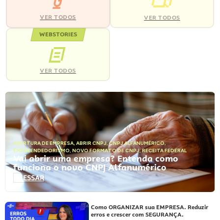
VER TODOS
VER TODOS
WEBSTORIES
VER TODOS
ABERTURA DE EMPRESA
,
ABRIR CNPJ
,
CNPJ ALFANUMÉRICO
,
EMPREENDEDORISMO
,
NOVO FORMATO DE CNPJ
,
RECEITA FEDERAL
Vai abrir uma empresa? Entenda como
funciona o novo CNPJ Alfanumérico
ACESSAR
Como ORGANIZAR sua EMPRESA. Reduzir
erros e crescer com SEGURANÇA.