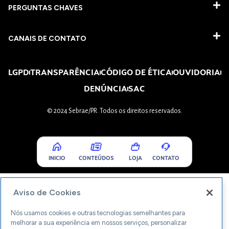
PERGUNTAS CHAVES​
CANAIS DE CONTATO
LGPD
TRANSPARÊNCIA
CÓDIGO DE ÉTICA
OUVIDORIA
DENÚNCIA
SAC
© 2024 Sebrae/PR. Todos os direitos reservados.
INICIO
CONTEÚDOS
LOJA
CONTATO
Aviso de Cookies
Nós usamos cookies e outras tecnologias semelhantes para
melhorar a sua experiência em nossos serviços, personalizar