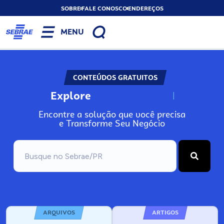
SOBRE
FALE CONOSCO
ENDEREÇOS
MENU
CONTEÚDOS GRATUITOS
Explore
N
o
s
s
o
s
A
Encontre a solução que você precisa
e Transforme Seu Negócio
ARQUIVOS
ARTIGOS