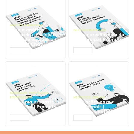
GESTÃO FINANCEIRA
Faça a análise
GESTÃO FINANCEIRA
financeira e atinja o
Faça a precificação do
ponto de equilíbrio |
seu serviço | Prompts
Prompts ChatGPT
ChatGPT
ACESSAR
ACESSAR
NEGÓCIOS
,
PROCESSOS
EMPRESARIAIS
NEGÓCIOS
,
VENDAS
Faça uma proposta
Faça ações para
comercial | Prompts
vender mais |
ChatGPT
Prompts ChatGPT
ACESSAR
ACESSAR