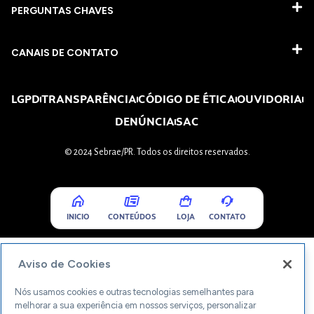
PERGUNTAS CHAVES​
CANAIS DE CONTATO
LGPD
TRANSPARÊNCIA
CÓDIGO DE ÉTICA
OUVIDORIA
DENÚNCIA
SAC
© 2024 Sebrae/PR. Todos os direitos reservados.
INICIO
CONTEÚDOS
LOJA
CONTATO
Aviso de Cookies
Nós usamos cookies e outras tecnologias semelhantes para
melhorar a sua experiência em nossos serviços, personalizar