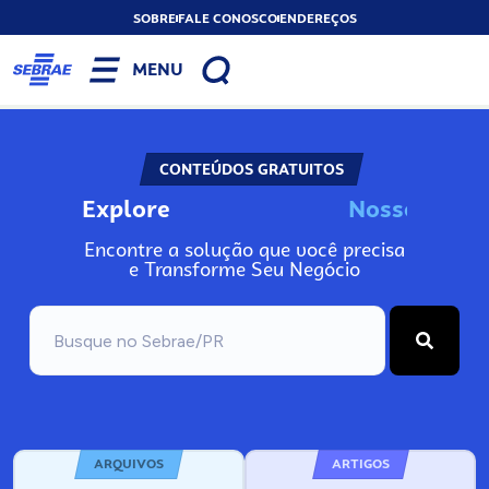
SOBRE
FALE CONOSCO
ENDEREÇOS
MENU
CONTEÚDOS GRATUITOS
Explore
N
o
s
s
o
s
A
I
Encontre a solução que você precisa
e Transforme Seu Negócio
ARQUIVOS
ARTIGOS