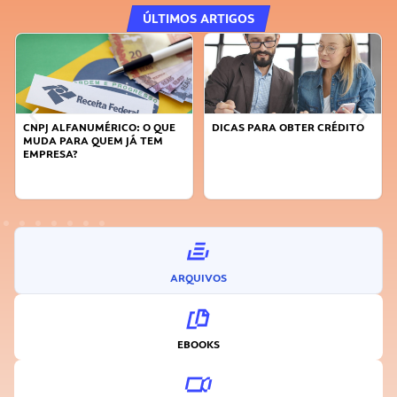
ÚLTIMOS ARTIGOS
E
DICAS PARA OBTER CRÉDITO
FAÇA A DIFERENÇA: SEJA
SUSTENTÁVEL, SEJA
INOVADOR
ARQUIVOS
EBOOKS