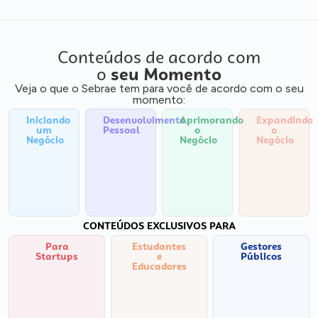
Conteúdos de acordo com
o
seu Momento
Veja o que o Sebrae tem para você de acordo com o seu
momento:
Iniciando
Desenvolvimento
Aprimorando
Expandindo
um
Pessoal
o
o
Negócio
Negócio
Negócio
CONTEÚDOS EXCLUSIVOS PARA
Para
Estudantes
Gestores
Startups
e
Públicos
Educadores