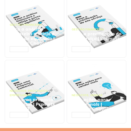
GESTÃO FINANCEIRA
Faça a análise
GESTÃO FINANCEIRA
financeira e atinja o
Faça a precificação do
ponto de equilíbrio |
seu serviço | Prompts
Prompts ChatGPT
ChatGPT
ACESSAR
ACESSAR
NEGÓCIOS
,
PROCESSOS
EMPRESARIAIS
NEGÓCIOS
,
VENDAS
Faça uma proposta
Faça ações para
comercial | Prompts
vender mais |
ChatGPT
Prompts ChatGPT
ACESSAR
ACESSAR