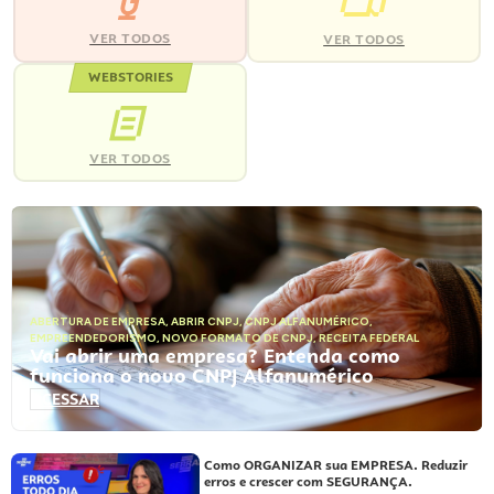
VER TODOS
VER TODOS
WEBSTORIES
VER TODOS
ABERTURA DE EMPRESA
,
ABRIR CNPJ
,
CNPJ ALFANUMÉRICO
,
EMPREENDEDORISMO
,
NOVO FORMATO DE CNPJ
,
RECEITA FEDERAL
Vai abrir uma empresa? Entenda como
funciona o novo CNPJ Alfanumérico
ACESSAR
Como ORGANIZAR sua EMPRESA. Reduzir
erros e crescer com SEGURANÇA.