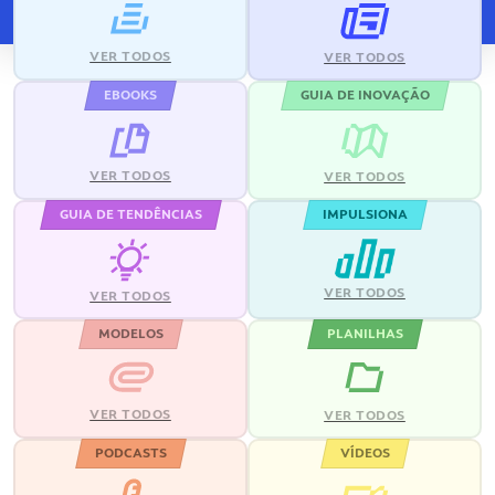
VER TODOS
VER TODOS
EBOOKS
GUIA DE INOVAÇÃO
VER TODOS
VER TODOS
GUIA DE TENDÊNCIAS
IMPULSIONA
VER TODOS
VER TODOS
MODELOS
PLANILHAS
VER TODOS
VER TODOS
PODCASTS
VÍDEOS