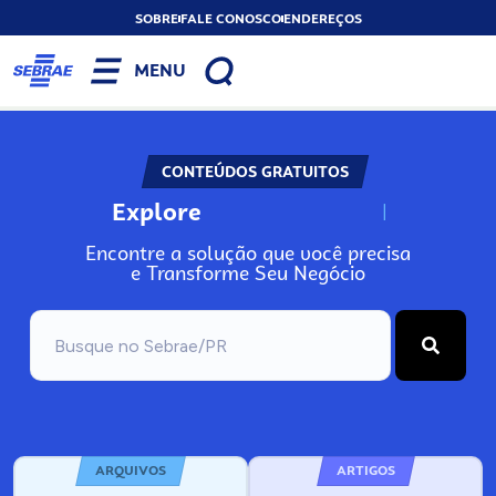
SOBRE
FALE CONOSCO
ENDEREÇOS
MENU
CONTEÚDOS GRATUITOS
Explore
N
o
s
s
o
s
A
Encontre a solução que você precisa
e Transforme Seu Negócio
ARQUIVOS
ARTIGOS