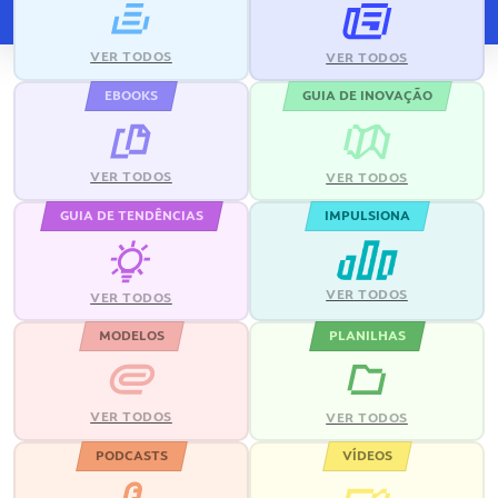
VER TODOS
VER TODOS
EBOOKS
GUIA DE INOVAÇÃO
VER TODOS
VER TODOS
GUIA DE TENDÊNCIAS
IMPULSIONA
VER TODOS
VER TODOS
MODELOS
PLANILHAS
VER TODOS
VER TODOS
PODCASTS
VÍDEOS