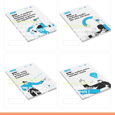
GESTÃO FINANCEIRA
Faça a análise
GESTÃO FINANCEIRA
financeira e atinja o
Faça a precificação do
ponto de equilíbrio |
seu serviço | Prompts
Prompts ChatGPT
ChatGPT
ACESSAR
ACESSAR
NEGÓCIOS
,
PROCESSOS
EMPRESARIAIS
NEGÓCIOS
,
VENDAS
Faça uma proposta
Faça ações para
comercial | Prompts
vender mais |
ChatGPT
Prompts ChatGPT
ACESSAR
ACESSAR