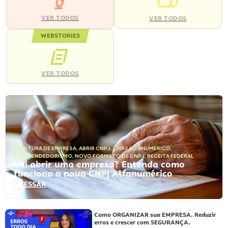
VER TODOS
VER TODOS
WEBSTORIES
VER TODOS
ABERTURA DE EMPRESA
,
ABRIR CNPJ
,
CNPJ ALFANUMÉRICO
,
EMPREENDEDORISMO
,
NOVO FORMATO DE CNPJ
,
RECEITA FEDERAL
Vai abrir uma empresa? Entenda como
funciona o novo CNPJ Alfanumérico
ACESSAR
Como ORGANIZAR sua EMPRESA. Reduzir
erros e crescer com SEGURANÇA.