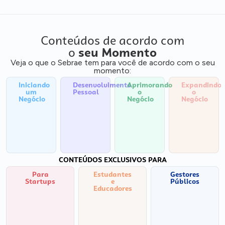
Conteúdos de acordo com
o
seu Momento
Veja o que o Sebrae tem para você de acordo com o seu
momento:
Iniciando
Desenvolvimento
Aprimorando
Expandindo
um
Pessoal
o
o
Negócio
Negócio
Negócio
CONTEÚDOS EXCLUSIVOS PARA
Para
Estudantes
Gestores
Startups
e
Públicos
Educadores