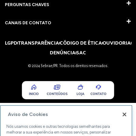
PERGUNTAS CHAVES​
CANAIS DE CONTATO
LGPD
TRANSPARÊNCIA
CÓDIGO DE ÉTICA
OUVIDORIA
DENÚNCIA
SAC
© 2024 Sebrae/PR. Todos os direitos reservados.
INICIO
CONTEÚDOS
LOJA
CONTATO
Aviso de Cookies
Nós usamos cookies e outras tecnologias semelhantes para
melhorar a sua experiência em nossos serviços, personalizar