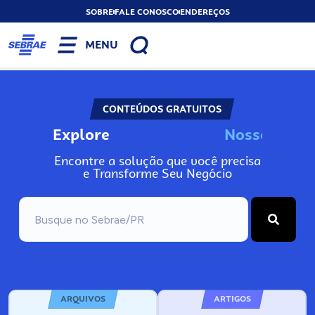
SOBRE
FALE CONOSCO
ENDEREÇOS
MENU
CONTEÚDOS GRATUITOS
Explore
N
o
s
s
o
s
I
n
f
o
Encontre a solução que você precisa
e Transforme Seu Negócio
ARQUIVOS
ARTIGOS