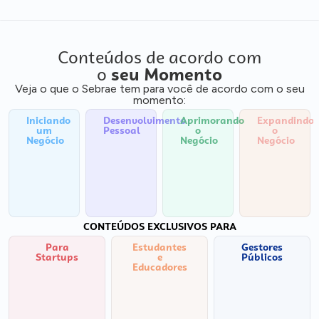
Conteúdos de acordo com
o
seu Momento
Veja o que o Sebrae tem para você de acordo com o seu
momento:
Iniciando
Desenvolvimento
Aprimorando
Expandindo
um
Pessoal
o
o
Negócio
Negócio
Negócio
CONTEÚDOS EXCLUSIVOS PARA
Para
Estudantes
Gestores
Startups
e
Públicos
Educadores