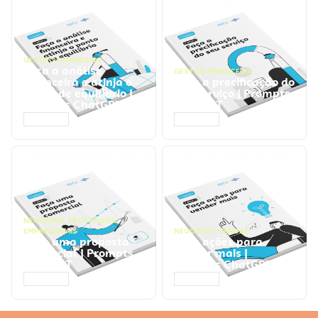
GESTÃO FINANCEIRA
Faça a análise
GESTÃO FINANCEIRA
financeira e atinja o
Faça a precificação do
ponto de equilíbrio |
seu serviço | Prompts
Prompts ChatGPT
ChatGPT
ACESSAR
ACESSAR
NEGÓCIOS
,
PROCESSOS
EMPRESARIAIS
NEGÓCIOS
,
VENDAS
Faça uma proposta
Faça ações para
comercial | Prompts
vender mais |
ChatGPT
Prompts ChatGPT
ACESSAR
ACESSAR