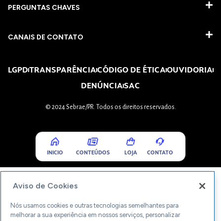
PERGUNTAS CHAVES​
CANAIS DE CONTATO
LGPD
TRANSPARÊNCIA
CÓDIGO DE ÉTICA
OUVIDORIA
DENÚNCIA
SAC
© 2024 Sebrae/PR. Todos os direitos reservados.
INICIO
CONTEÚDOS
LOJA
CONTATO
Aviso de Cookies
Nós usamos cookies e outras tecnologias semelhantes para
melhorar a sua experiência em nossos serviços, personalizar