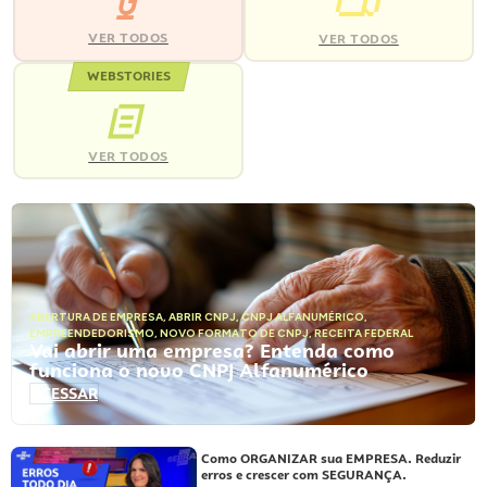
VER TODOS
VER TODOS
WEBSTORIES
VER TODOS
ABERTURA DE EMPRESA
,
ABRIR CNPJ
,
CNPJ ALFANUMÉRICO
,
EMPREENDEDORISMO
,
NOVO FORMATO DE CNPJ
,
RECEITA FEDERAL
Vai abrir uma empresa? Entenda como
funciona o novo CNPJ Alfanumérico
ACESSAR
Como ORGANIZAR sua EMPRESA. Reduzir
erros e crescer com SEGURANÇA.