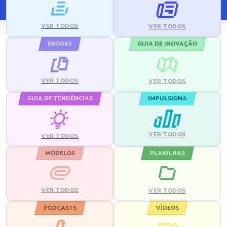
VER TODOS
VER TODOS
EBOOKS
GUIA DE INOVAÇÃO
VER TODOS
VER TODOS
GUIA DE TENDÊNCIAS
IMPULSIONA
VER TODOS
VER TODOS
MODELOS
PLANILHAS
VER TODOS
VER TODOS
PODCASTS
VÍDEOS