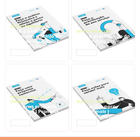
GESTÃO FINANCEIRA
Faça a análise
GESTÃO FINANCEIRA
financeira e atinja o
Faça a precificação do
ponto de equilíbrio |
seu serviço | Prompts
Prompts ChatGPT
ChatGPT
ACESSAR
ACESSAR
NEGÓCIOS
,
PROCESSOS
EMPRESARIAIS
NEGÓCIOS
,
VENDAS
Faça uma proposta
Faça ações para
comercial | Prompts
vender mais |
ChatGPT
Prompts ChatGPT
ACESSAR
ACESSAR