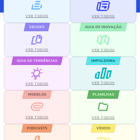
VER TODOS
VER TODOS
EBOOKS
GUIA DE INOVAÇÃO
VER TODOS
VER TODOS
GUIA DE TENDÊNCIAS
IMPULSIONA
VER TODOS
VER TODOS
MODELOS
PLANILHAS
VER TODOS
VER TODOS
PODCASTS
VÍDEOS