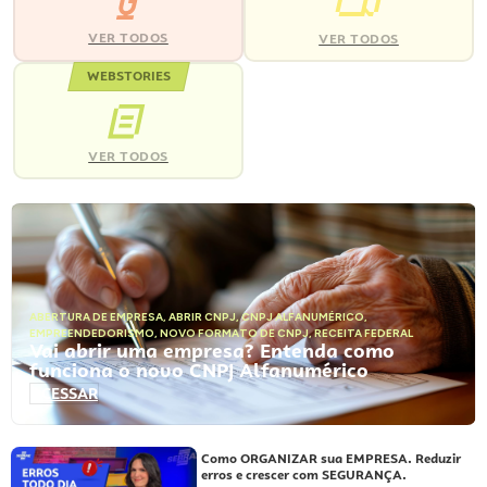
VER TODOS
VER TODOS
WEBSTORIES
VER TODOS
ABERTURA DE EMPRESA
,
ABRIR CNPJ
,
CNPJ ALFANUMÉRICO
,
EMPREENDEDORISMO
,
NOVO FORMATO DE CNPJ
,
RECEITA FEDERAL
Vai abrir uma empresa? Entenda como
funciona o novo CNPJ Alfanumérico
ACESSAR
Como ORGANIZAR sua EMPRESA. Reduzir
erros e crescer com SEGURANÇA.