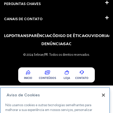
PERGUNTAS CHAVES​
CANAIS DE CONTATO
LGPD
TRANSPARÊNCIA
CÓDIGO DE ÉTICA
OUVIDORIA
DENÚNCIA
SAC
© 2024 Sebrae/PR. Todos os direitos reservados.
INICIO
CONTEÚDOS
LOJA
CONTATO
Aviso de Cookies
Nós usamos cookies e outras tecnologias semelhantes para
melhorar a sua experiência em nossos serviços, personalizar