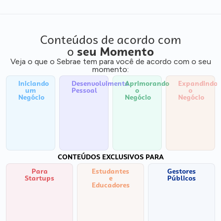
Conteúdos de acordo com
o
seu Momento
Veja o que o Sebrae tem para você de acordo com o seu
momento:
Iniciando
Desenvolvimento
Aprimorando
Expandindo
um
Pessoal
o
o
Negócio
Negócio
Negócio
CONTEÚDOS EXCLUSIVOS PARA
Para
Estudantes
Gestores
Startups
e
Públicos
Educadores