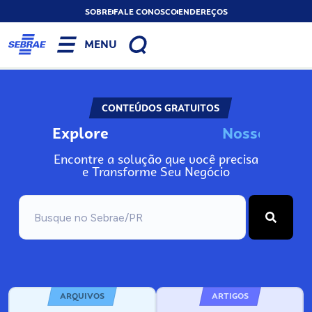
SOBRE
FALE CONOSCO
ENDEREÇOS
MENU
CONTEÚDOS GRATUITOS
Explore
N
o
s
s
o
s
I
n
f
o
Encontre a solução que você precisa
e Transforme Seu Negócio
ARQUIVOS
ARTIGOS