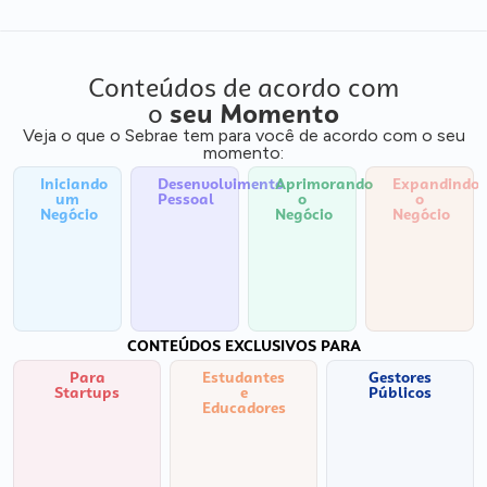
Conteúdos de acordo com
o
seu Momento
Veja o que o Sebrae tem para você de acordo com o seu
momento:
Iniciando
Desenvolvimento
Aprimorando
Expandindo
um
Pessoal
o
o
Negócio
Negócio
Negócio
CONTEÚDOS EXCLUSIVOS PARA
Para
Estudantes
Gestores
Startups
e
Públicos
Educadores