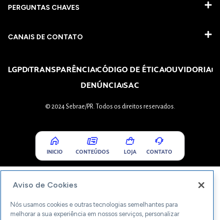
PERGUNTAS CHAVES​
CANAIS DE CONTATO
LGPD
TRANSPARÊNCIA
CÓDIGO DE ÉTICA
OUVIDORIA
DENÚNCIA
SAC
© 2024 Sebrae/PR. Todos os direitos reservados.
INICIO
CONTEÚDOS
LOJA
CONTATO
Aviso de Cookies
Nós usamos cookies e outras tecnologias semelhantes para
melhorar a sua experiência em nossos serviços, personalizar