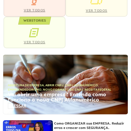
VER TODOS
VER TODOS
WEBSTORIES
VER TODOS
ABERTURA DE EMPRESA
,
ABRIR CNPJ
,
CNPJ ALFANUMÉRICO
,
EMPREENDEDORISMO
,
NOVO FORMATO DE CNPJ
,
RECEITA FEDERAL
Vai abrir uma empresa? Entenda como
funciona o novo CNPJ Alfanumérico
ACESSAR
Como ORGANIZAR sua EMPRESA. Reduzir
erros e crescer com SEGURANÇA.