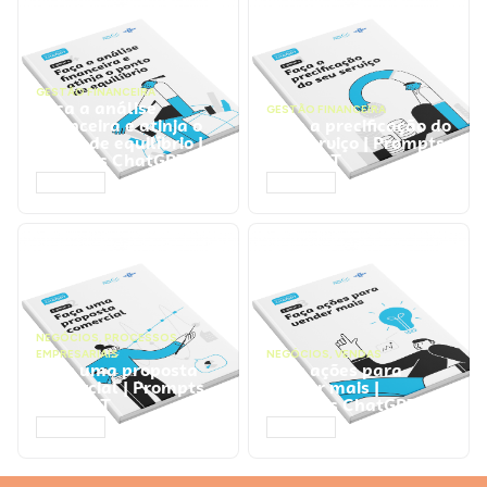
GESTÃO FINANCEIRA
Faça a análise
GESTÃO FINANCEIRA
financeira e atinja o
Faça a precificação do
ponto de equilíbrio |
seu serviço | Prompts
Prompts ChatGPT
ChatGPT
ACESSAR
ACESSAR
NEGÓCIOS
,
PROCESSOS
EMPRESARIAIS
NEGÓCIOS
,
VENDAS
Faça uma proposta
Faça ações para
comercial | Prompts
vender mais |
ChatGPT
Prompts ChatGPT
ACESSAR
ACESSAR