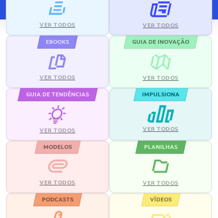
VER TODOS
VER TODOS
EBOOKS
GUIA DE INOVAÇÃO
VER TODOS
VER TODOS
GUIA DE TENDÊNCIAS
IMPULSIONA
VER TODOS
VER TODOS
MODELOS
PLANILHAS
VER TODOS
VER TODOS
PODCASTS
VÍDEOS