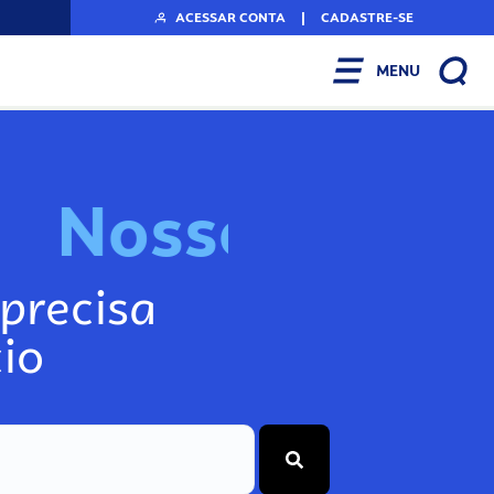
ACESSAR CONTA
|
CADASTRE-SE
MENU
N
o
s
s
o
s
I
n
f
o
g
precisa
io