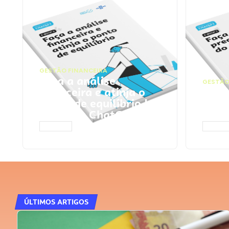
GESTÃO FINANCEIRA
Faça a análise
GESTÃO
financeira e atinja o
Faça
ponto de equilíbrio |
seu 
Prompts ChatGPT
Cha
ACESSAR
ACESS
ÚLTIMOS ARTIGOS