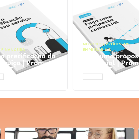
NEGÓCIOS
,
PROCESSOS
 FINANCEIRA
EMPRESARIAIS
 a precificação do
Faça uma propos
serviço | Prompts
comercial | Prom
tGPT
ChatGPT
AR
ACESSAR