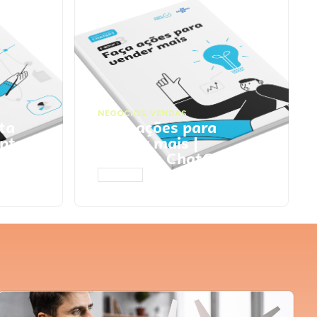
NEGÓCIOS
,
VENDAS
ta
Faça ações para
pts
vender mais |
Prompts ChatGPT
ACESSAR