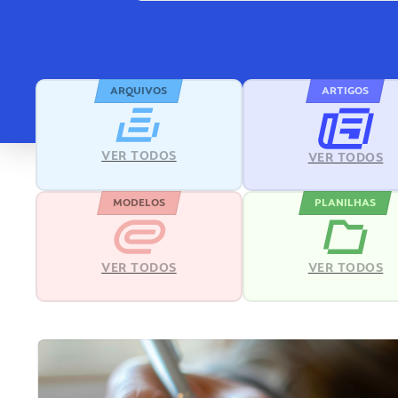
ARQUIVOS
ARTIGOS
VER TODOS
VER TODOS
MODELOS
PLANILHAS
VER TODOS
VER TODOS