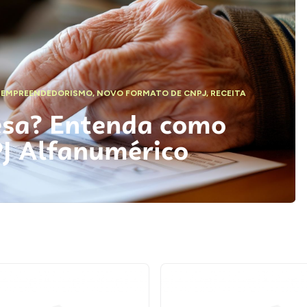
,
EMPREENDEDORISMO
,
NOVO FORMATO DE CNPJ
,
RECEITA
esa? Entenda como
PJ Alfanumérico