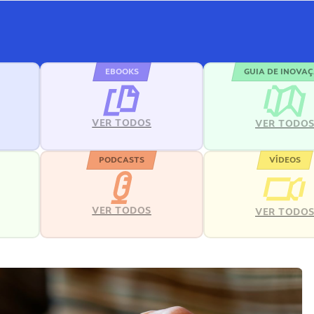
EBOOKS
GUIA DE INOVA
VER TODOS
VER TODO
PODCASTS
VÍDEOS
VER TODOS
VER TODO