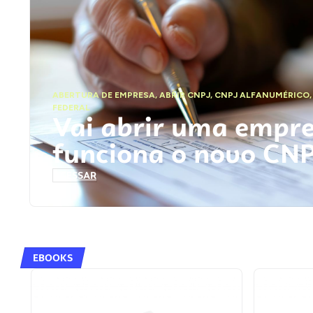
ABERTURA DE EMPRESA
,
ABRIR CNPJ
,
CNPJ ALFANUMÉRICO
FEDERAL
Vai abrir uma empr
funciona o novo CN
ACESSAR
EBOOKS