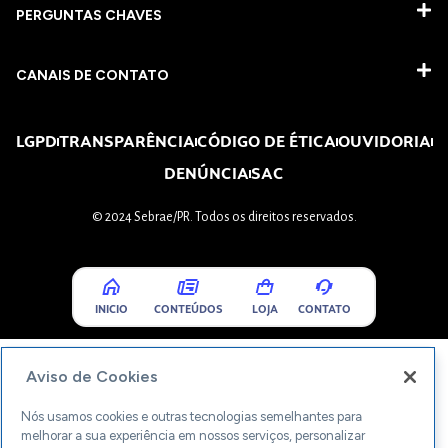
PERGUNTAS CHAVES​
CANAIS DE CONTATO
LGPD
TRANSPARÊNCIA
CÓDIGO DE ÉTICA
OUVIDORIA
DENÚNCIA
SAC
© 2024 Sebrae/PR. Todos os direitos reservados.
INICIO
CONTEÚDOS
LOJA
CONTATO
Aviso de Cookies
Nós usamos cookies e outras tecnologias semelhantes para
melhorar a sua experiência em nossos serviços, personalizar