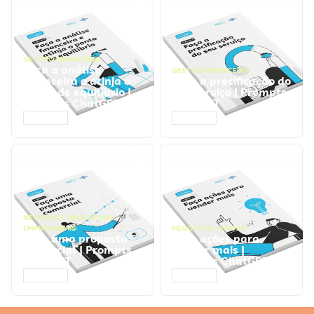
GESTÃO FINANCEIRA
Faça a análise
GESTÃO FINANCEIRA
financeira e atinja o
Faça a precificação do
ponto de equilíbrio |
seu serviço | Prompts
Prompts ChatGPT
ChatGPT
ACESSAR
ACESSAR
NEGÓCIOS
,
PROCESSOS
EMPRESARIAIS
NEGÓCIOS
,
VENDAS
Faça uma proposta
Faça ações para
comercial | Prompts
vender mais |
ChatGPT
Prompts ChatGPT
ACESSAR
ACESSAR