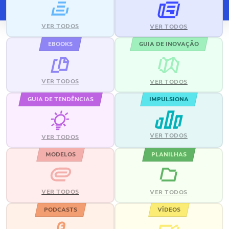
VER TODOS
VER TODOS
EBOOKS
GUIA DE INOVAÇÃO
VER TODOS
VER TODOS
GUIA DE TENDÊNCIAS
IMPULSIONA
VER TODOS
VER TODOS
MODELOS
PLANILHAS
VER TODOS
VER TODOS
PODCASTS
VÍDEOS