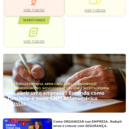
VER TODOS
VER TODOS
WEBSTORIES
VER TODOS
ABERTURA DE EMPRESA
,
ABRIR CNPJ
,
CNPJ ALFANUMÉRICO
,
EMPREENDEDORISMO
,
NOVO FORMATO DE CNPJ
,
RECEITA FEDERAL
Vai abrir uma empresa? Entenda como
funciona o novo CNPJ Alfanumérico
ACESSAR
Como ORGANIZAR sua EMPRESA. Reduzir
erros e crescer com SEGURANÇA.