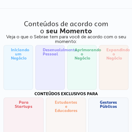
Conteúdos de acordo com
o
seu Momento
Veja o que o Sebrae tem para você de acordo com o seu
momento:
Iniciando
Desenvolvimento
Aprimorando
Expandindo
um
Pessoal
o
o
Negócio
Negócio
Negócio
CONTEÚDOS EXCLUSIVOS PARA
Para
Estudantes
Gestores
Startups
e
Públicos
Educadores