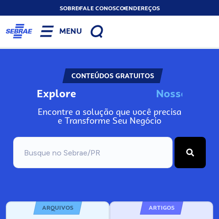
SOBRE
FALE CONOSCO
ENDEREÇOS
MENU
CONTEÚDOS GRATUITOS
Explore
N
o
s
s
o
s
A
Encontre a solução que você precisa
e Transforme Seu Negócio
ARQUIVOS
ARTIGOS