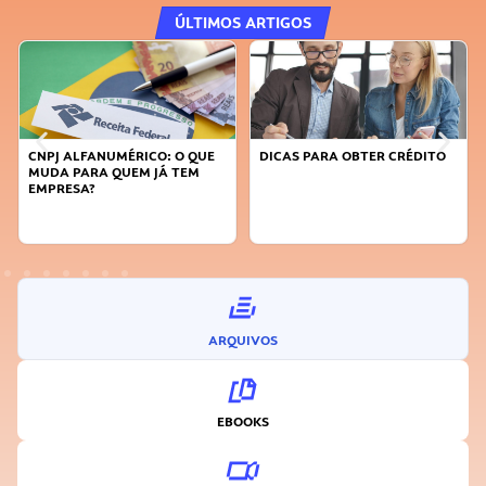
ÚLTIMOS ARTIGOS
O: O QUE
DICAS PARA OBTER CRÉDITO
FAÇA A DIFERENÇA: SE
JÁ TEM
SUSTENTÁVEL, SEJA
INOVADOR
ARQUIVOS
EBOOKS