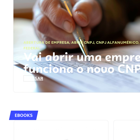
ABERTURA DE EMPRESA
,
ABRIR CNPJ
,
CNPJ ALFANUMÉRICO
FEDERAL
Vai abrir uma empr
funciona o novo CN
ACESSAR
EBOOKS