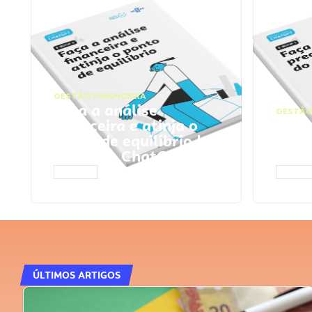
GESTÃO FINANCEIRA
Faça a análise
GESTÃO
financeira e atinja o
Faça
ponto de equilíbrio |
seu 
Prompts ChatGPT
Cha
ACESSAR
ACESS
ÚLTIMOS ARTIGOS