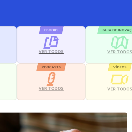
EBOOKS
GUIA DE INOVA
VER TODOS
VER TODO
PODCASTS
VÍDEOS
VER TODOS
VER TODO