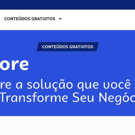
CONTEÚDOS GRATUITOS
CONTEÚDOS GRATUITOS
lore
re a solução que você 
 Transforme Seu Negóc