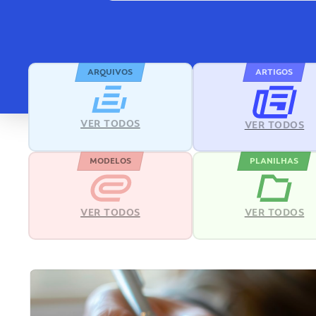
ARQUIVOS
ARTIGOS
VER TODOS
VER TODOS
MODELOS
PLANILHAS
VER TODOS
VER TODOS