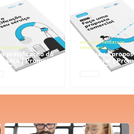
NEGÓCIOS
,
PROCESSOS
 FINANCEIRA
EMPRESARIAIS
 a precificação do
Faça uma propos
serviço | Prompts
comercial | Prom
tGPT
ChatGPT
AR
ACESSAR