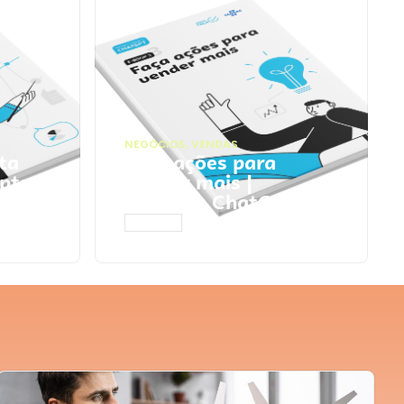
NEGÓCIOS
,
VENDAS
ta
Faça ações para
pts
vender mais |
Prompts ChatGPT
ACESSAR