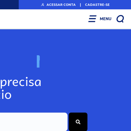
ACESSAR CONTA
|
CADASTRE-SE
MENU
N
o
s
s
o
s
A
r
precisa
io