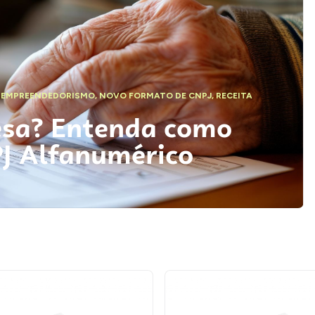
,
EMPREENDEDORISMO
,
NOVO FORMATO DE CNPJ
,
RECEITA
esa? Entenda como
PJ Alfanumérico