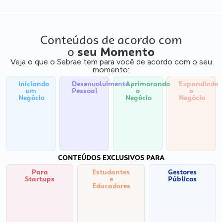
Conteúdos de acordo com
o
seu Momento
Veja o que o Sebrae tem para você de acordo com o seu
momento:
Iniciando
Desenvolvimento
Aprimorando
Expandindo
um
Pessoal
o
o
Negócio
Negócio
Negócio
CONTEÚDOS EXCLUSIVOS PARA
Para
Estudantes
Gestores
Startups
e
Públicos
Educadores