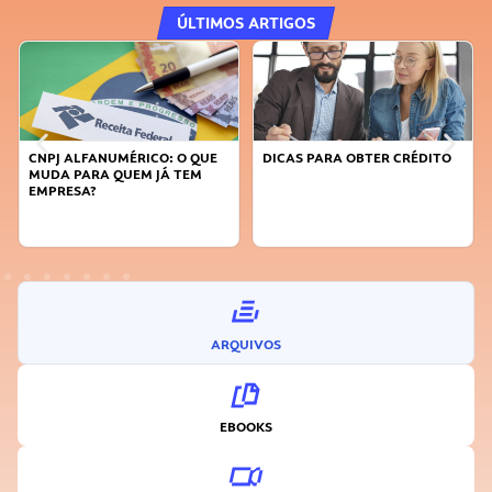
ÚLTIMOS ARTIGOS
CO: O QUE
DICAS PARA OBTER CRÉDITO
FAÇA A DIFERENÇA: S
 JÁ TEM
SUSTENTÁVEL, SEJA
INOVADOR
ARQUIVOS
EBOOKS