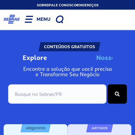
SOBRE
FALE CONOSCO
ENDEREÇOS
MENU
CONTEÚDOS GRATUITOS
Explore
N
o
s
s
o
s
A
Encontre a solução que você precisa
e Transforme Seu Negócio
ARQUIVOS
ARTIGOS