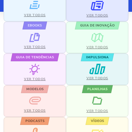
VER TODOS
VER TODOS
EBOOKS
GUIA DE INOVAÇÃO
VER TODOS
VER TODOS
GUIA DE TENDÊNCIAS
IMPULSIONA
VER TODOS
VER TODOS
MODELOS
PLANILHAS
VER TODOS
VER TODOS
PODCASTS
VÍDEOS