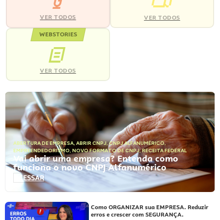
VER TODOS
VER TODOS
WEBSTORIES
VER TODOS
ABERTURA DE EMPRESA
,
ABRIR CNPJ
,
CNPJ ALFANUMÉRICO
,
EMPREENDEDORISMO
,
NOVO FORMATO DE CNPJ
,
RECEITA FEDERAL
Vai abrir uma empresa? Entenda como
funciona o novo CNPJ Alfanumérico
ACESSAR
Como ORGANIZAR sua EMPRESA. Reduzir
erros e crescer com SEGURANÇA.