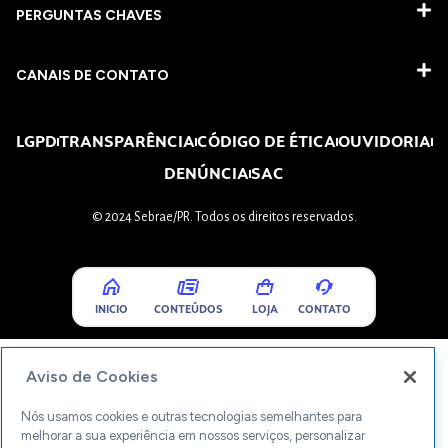
PERGUNTAS CHAVES​
CANAIS DE CONTATO
LGPD
TRANSPARÊNCIA
CÓDIGO DE ÉTICA
OUVIDORIA
DENÚNCIA
SAC
© 2024 Sebrae/PR. Todos os direitos reservados.
INICIO
CONTEÚDOS
LOJA
CONTATO
Aviso de Cookies
Nós usamos cookies e outras tecnologias semelhantes para
melhorar a sua experiência em nossos serviços, personalizar