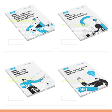
GESTÃO FINANCEIRA
Faça a análise
GESTÃO FINANCEIRA
financeira e atinja o
Faça a precificação do
ponto de equilíbrio |
seu serviço | Prompts
Prompts ChatGPT
ChatGPT
ACESSAR
ACESSAR
NEGÓCIOS
,
PROCESSOS
EMPRESARIAIS
NEGÓCIOS
,
VENDAS
Faça uma proposta
Faça ações para
comercial | Prompts
vender mais |
ChatGPT
Prompts ChatGPT
ACESSAR
ACESSAR