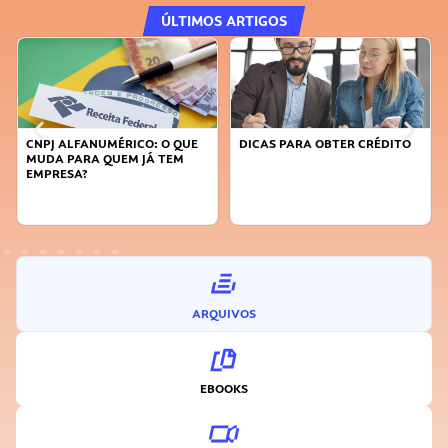
ÚLTIMOS ARTIGOS
ALFANUMÉRICO: O QUE
DICAS PARA OBTER CRÉDITO
FAÇA A D
 PARA QUEM JÁ TEM
SUSTENTÁ
ESA?
INOVADO
ARQUIVOS
EBOOKS