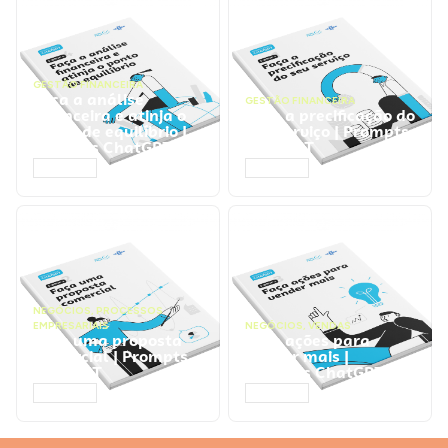
GESTÃO FINANCEIRA
Faça a análise
GESTÃO FINANCEIRA
financeira e atinja o
Faça a precificação do
ponto de equilíbrio |
seu serviço | Prompts
Prompts ChatGPT
ChatGPT
ACESSAR
ACESSAR
NEGÓCIOS
,
PROCESSOS
EMPRESARIAIS
NEGÓCIOS
,
VENDAS
Faça uma proposta
Faça ações para
comercial | Prompts
vender mais |
ChatGPT
Prompts ChatGPT
ACESSAR
ACESSAR