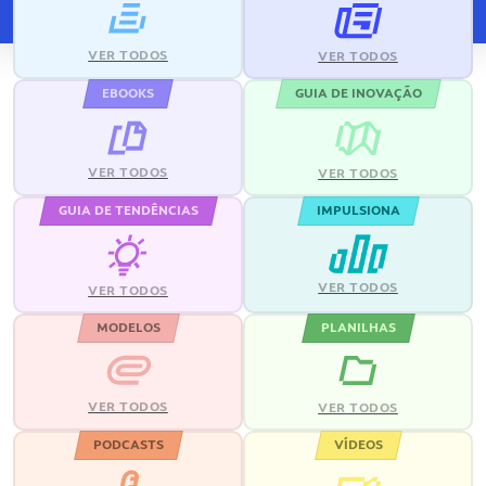
VER TODOS
VER TODOS
EBOOKS
GUIA DE INOVAÇÃO
VER TODOS
VER TODOS
GUIA DE TENDÊNCIAS
IMPULSIONA
VER TODOS
VER TODOS
MODELOS
PLANILHAS
VER TODOS
VER TODOS
PODCASTS
VÍDEOS