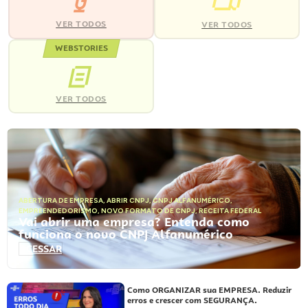
VER TODOS
VER TODOS
WEBSTORIES
VER TODOS
ABERTURA DE EMPRESA
,
ABRIR CNPJ
,
CNPJ ALFANUMÉRICO
,
EMPREENDEDORISMO
,
NOVO FORMATO DE CNPJ
,
RECEITA FEDERAL
Vai abrir uma empresa? Entenda como
funciona o novo CNPJ Alfanumérico
ACESSAR
Como ORGANIZAR sua EMPRESA. Reduzir
erros e crescer com SEGURANÇA.