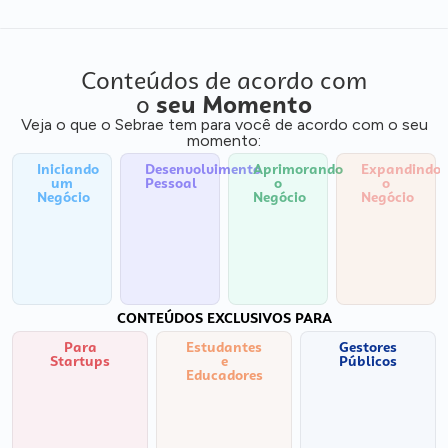
Conteúdos de acordo com
o
seu Momento
Veja o que o Sebrae tem para você de acordo com o seu
momento:
Iniciando
Desenvolvimento
Aprimorando
Expandindo
um
Pessoal
o
o
Negócio
Negócio
Negócio
CONTEÚDOS EXCLUSIVOS PARA
Para
Estudantes
Gestores
Startups
e
Públicos
Educadores