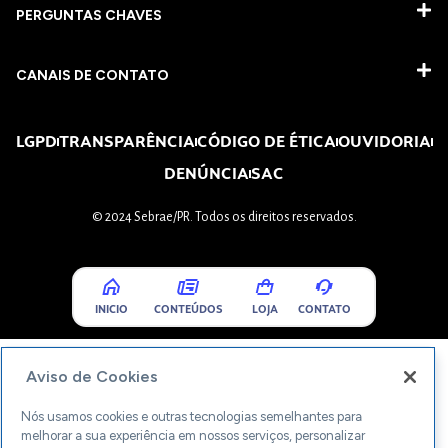
PERGUNTAS CHAVES​
CANAIS DE CONTATO
LGPD
TRANSPARÊNCIA
CÓDIGO DE ÉTICA
OUVIDORIA
DENÚNCIA
SAC
© 2024 Sebrae/PR. Todos os direitos reservados.
INICIO
CONTEÚDOS
LOJA
CONTATO
Aviso de Cookies
Nós usamos cookies e outras tecnologias semelhantes para
melhorar a sua experiência em nossos serviços, personalizar