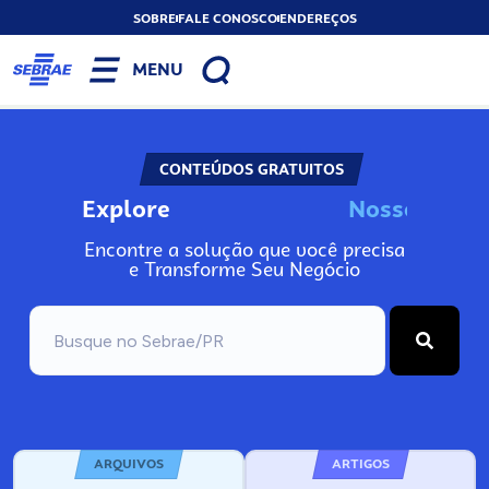
SOBRE
FALE CONOSCO
ENDEREÇOS
MENU
CONTEÚDOS GRATUITOS
Explore
N
o
s
s
o
s
A
I
n
Encontre a solução que você precisa
e Transforme Seu Negócio
ARQUIVOS
ARTIGOS