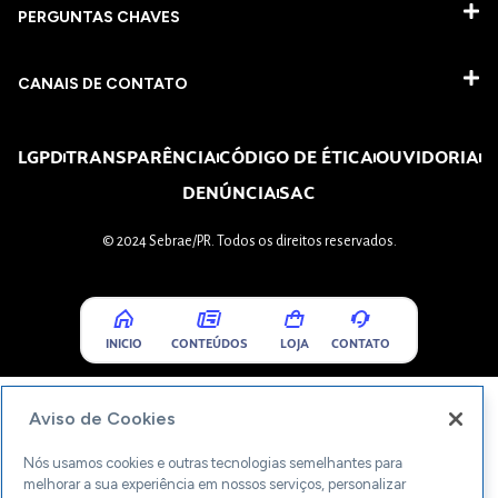
PERGUNTAS CHAVES​
CANAIS DE CONTATO
LGPD
TRANSPARÊNCIA
CÓDIGO DE ÉTICA
OUVIDORIA
DENÚNCIA
SAC
© 2024 Sebrae/PR. Todos os direitos reservados.
INICIO
CONTEÚDOS
LOJA
CONTATO
Aviso de Cookies
Nós usamos cookies e outras tecnologias semelhantes para
melhorar a sua experiência em nossos serviços, personalizar