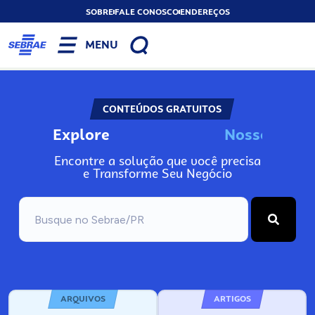
SOBRE
FALE CONOSCO
ENDEREÇOS
MENU
CONTEÚDOS GRATUITOS
Explore
N
o
s
s
o
s
A
n
Encontre a solução que você precisa
e Transforme Seu Negócio
ARQUIVOS
ARTIGOS