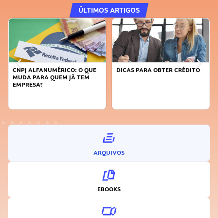
ÚLTIMOS ARTIGOS
O QUE
DICAS PARA OBTER CRÉDITO
FAÇA A DIFERENÇA: SEJA
TEM
SUSTENTÁVEL, SEJA
INOVADOR
ARQUIVOS
EBOOKS