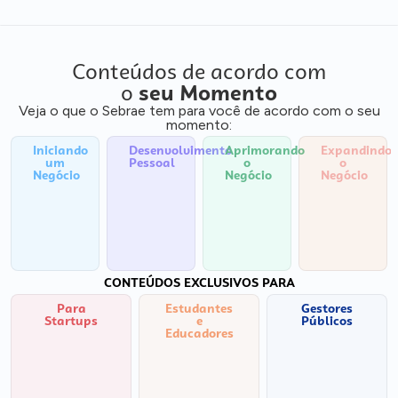
Conteúdos de acordo com
o
seu Momento
Veja o que o Sebrae tem para você de acordo com o seu
momento:
Iniciando
Desenvolvimento
Aprimorando
Expandindo
um
Pessoal
o
o
Negócio
Negócio
Negócio
CONTEÚDOS EXCLUSIVOS PARA
Para
Estudantes
Gestores
Startups
e
Públicos
Educadores