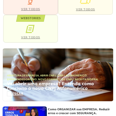
VER TODOS
VER TODOS
WEBSTORIES
VER TODOS
ABERTURA DE EMPRESA
,
ABRIR CNPJ
,
CNPJ ALFANUMÉRICO
,
EMPREENDEDORISMO
,
NOVO FORMATO DE CNPJ
,
RECEITA FEDERAL
Vai abrir uma empresa? Entenda como
funciona o novo CNPJ Alfanumérico
ACESSAR
Como ORGANIZAR sua EMPRESA. Reduzir
erros e crescer com SEGURANÇA.