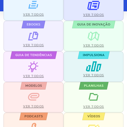
VER TODOS
VER TODOS
EBOOKS
GUIA DE INOVAÇÃO
VER TODOS
VER TODOS
GUIA DE TENDÊNCIAS
IMPULSIONA
VER TODOS
VER TODOS
MODELOS
PLANILHAS
VER TODOS
VER TODOS
PODCASTS
VÍDEOS