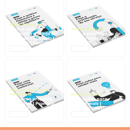
GESTÃO FINANCEIRA
Faça a análise
GESTÃO FINANCEIRA
financeira e atinja o
Faça a precificação do
ponto de equilíbrio |
seu serviço | Prompts
Prompts ChatGPT
ChatGPT
ACESSAR
ACESSAR
NEGÓCIOS
,
PROCESSOS
EMPRESARIAIS
NEGÓCIOS
,
VENDAS
Faça uma proposta
Faça ações para
comercial | Prompts
vender mais |
ChatGPT
Prompts ChatGPT
ACESSAR
ACESSAR