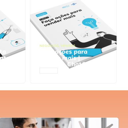
NEGÓCIOS
,
VENDAS
ta
Faça ações para
pts
vender mais |
Prompts ChatGPT
ACESSAR