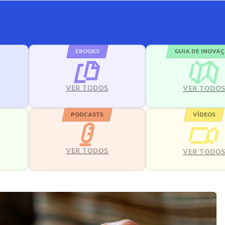
EBOOKS
GUIA DE INOVA
VER TODOS
VER TODO
PODCASTS
VÍDEOS
VER TODOS
VER TODO