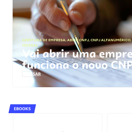
ABERTURA DE EMPRESA
,
ABRIR CNPJ
,
CNPJ ALFANUMÉRICO
FEDERAL
Vai abrir uma empr
funciona o novo CN
ACESSAR
EBOOKS