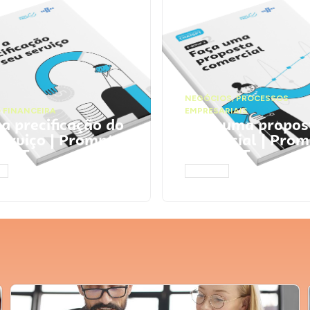
NEGÓCIOS
,
PROCESSOS
 FINANCEIRA
EMPRESARIAIS
 a precificação do
Faça uma propos
serviço | Prompts
comercial | Prom
tGPT
ChatGPT
AR
ACESSAR