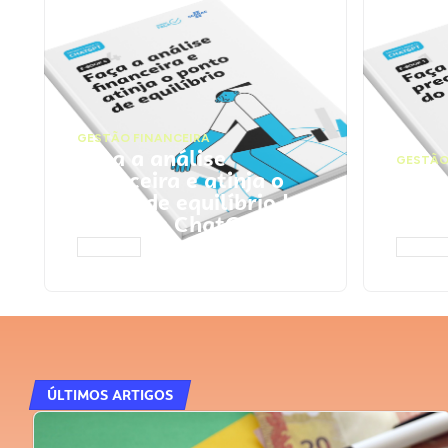
GESTÃO FINANCEIRA
Faça a análise
GESTÃO
financeira e atinja o
Faça
ponto de equilíbrio |
seu 
Prompts ChatGPT
Cha
ACESSAR
ACESS
ÚLTIMOS ARTIGOS