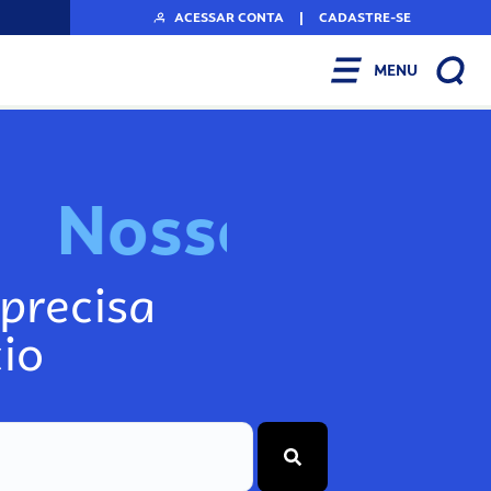
ACESSAR CONTA
|
CADASTRE-SE
MENU
N
o
s
s
o
s
I
n
f
o
precisa
io