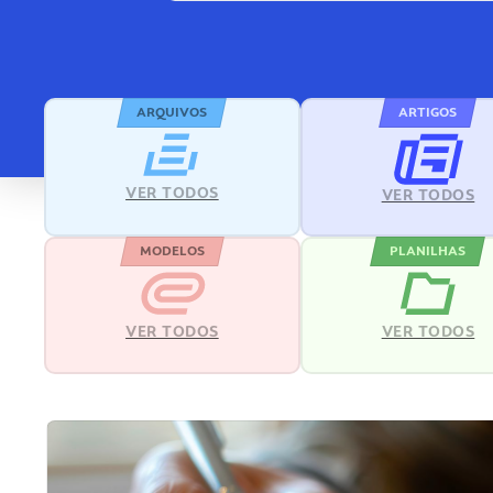
ARQUIVOS
ARTIGOS
VER TODOS
VER TODOS
MODELOS
PLANILHAS
VER TODOS
VER TODOS