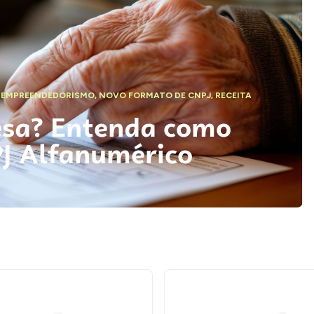
,
EMPREENDEDORISMO
,
NOVO FORMATO DE CNPJ
,
RECEITA
esa? Entenda como
PJ Alfanumérico