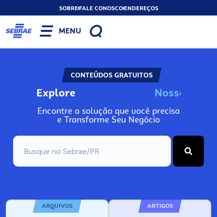
SOBRE
FALE CONOSCO
ENDEREÇOS
MENU
CONTEÚDOS GRATUITOS
Explore
N
n
o
s
I
s
o
s
s
o
A
Encontre a solução que você precisa
e Transforme Seu Negócio
ARQUIVOS
ARTIGOS