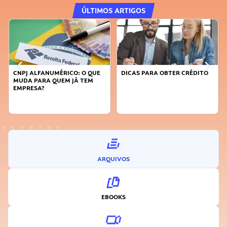
ÚLTIMOS ARTIGOS
NUMÉRICO: O QUE
DICAS PARA OBTER CRÉDITO
FAÇA A DIFERE
 QUEM JÁ TEM
SUSTENTÁVEL,
INOVADOR
ARQUIVOS
EBOOKS