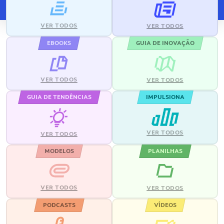
VER TODOS
VER TODOS
EBOOKS
GUIA DE INOVAÇÃO
VER TODOS
VER TODOS
GUIA DE TENDÊNCIAS
IMPULSIONA
VER TODOS
VER TODOS
MODELOS
PLANILHAS
VER TODOS
VER TODOS
PODCASTS
VÍDEOS