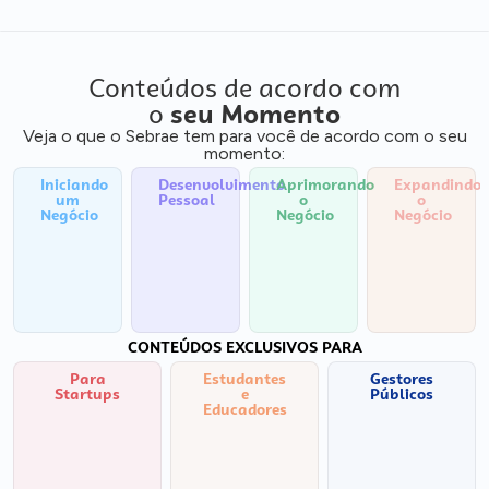
Conteúdos de acordo com
o
seu Momento
Veja o que o Sebrae tem para você de acordo com o seu
momento:
Iniciando
Desenvolvimento
Aprimorando
Expandindo
um
Pessoal
o
o
Negócio
Negócio
Negócio
CONTEÚDOS EXCLUSIVOS PARA
Para
Estudantes
Gestores
Startups
e
Públicos
Educadores