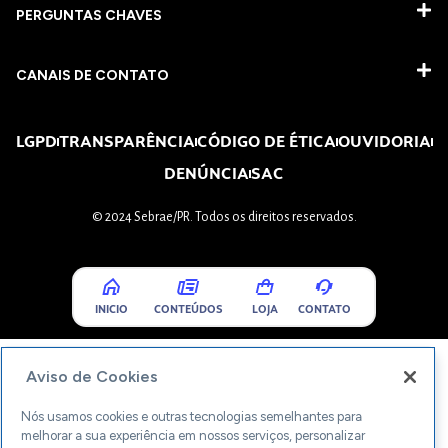
PERGUNTAS CHAVES​
CANAIS DE CONTATO
LGPD
TRANSPARÊNCIA
CÓDIGO DE ÉTICA
OUVIDORIA
DENÚNCIA
SAC
© 2024 Sebrae/PR. Todos os direitos reservados.
INICIO
CONTEÚDOS
LOJA
CONTATO
Aviso de Cookies
Nós usamos cookies e outras tecnologias semelhantes para
melhorar a sua experiência em nossos serviços, personalizar