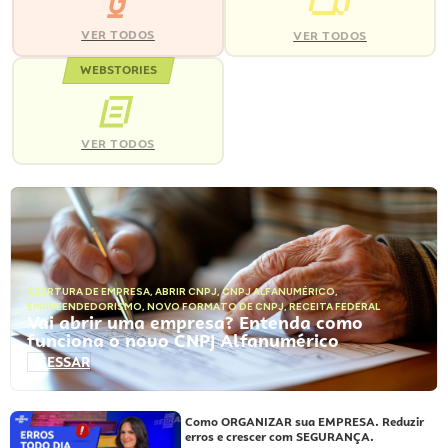
VER TODOS
VER TODOS
WEBSTORIES
VER TODOS
ABERTURA DE EMPRESA
,
ABRIR CNPJ
,
CNPJ ALFANUMÉRICO
,
EMPREENDEDORISMO
,
NOVO FORMATO DE CNPJ
,
RECEITA FEDERAL
Vai abrir uma empresa? Entenda como
funciona o novo CNPJ Alfanumérico
ACESSAR
Como ORGANIZAR sua EMPRESA. Reduzir
erros e crescer com SEGURANÇA.