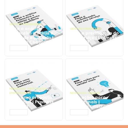
GESTÃO FINANCEIRA
Faça a análise
GESTÃO FINANCEIRA
financeira e atinja o
Faça a precificação do
ponto de equilíbrio |
seu serviço | Prompts
Prompts ChatGPT
ChatGPT
ACESSAR
ACESSAR
NEGÓCIOS
,
PROCESSOS
EMPRESARIAIS
NEGÓCIOS
,
VENDAS
Faça uma proposta
Faça ações para
comercial | Prompts
vender mais |
ChatGPT
Prompts ChatGPT
ACESSAR
ACESSAR