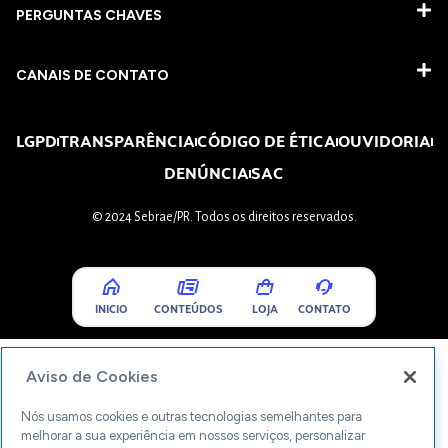
PERGUNTAS CHAVES​
CANAIS DE CONTATO
LGPD
TRANSPARÊNCIA
CÓDIGO DE ÉTICA
OUVIDORIA
DENÚNCIA
SAC
© 2024 Sebrae/PR. Todos os direitos reservados.
INICIO
CONTEÚDOS
LOJA
CONTATO
Aviso de Cookies
Nós usamos cookies e outras tecnologias semelhantes para
melhorar a sua experiência em nossos serviços, personalizar