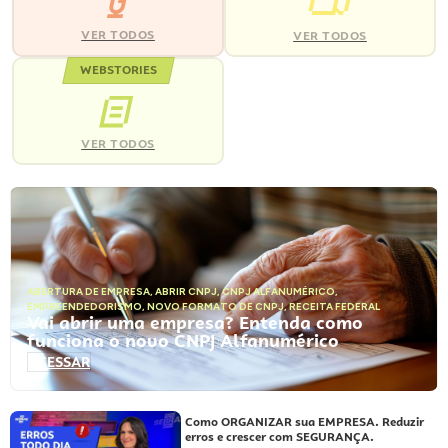
VER TODOS
VER TODOS
WEBSTORIES
VER TODOS
ABERTURA DE EMPRESA
,
ABRIR CNPJ
,
CNPJ ALFANUMÉRICO
,
EMPREENDEDORISMO
,
NOVO FORMATO DE CNPJ
,
RECEITA FEDERAL
Vai abrir uma empresa? Entenda como
funciona o novo CNPJ Alfanumérico
ACESSAR
Como ORGANIZAR sua EMPRESA. Reduzir
erros e crescer com SEGURANÇA.