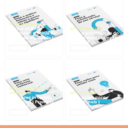
GESTÃO FINANCEIRA
Faça a análise
GESTÃO FINANCEIRA
financeira e atinja o
Faça a precificação do
ponto de equilíbrio |
seu serviço | Prompts
Prompts ChatGPT
ChatGPT
ACESSAR
ACESSAR
NEGÓCIOS
,
PROCESSOS
EMPRESARIAIS
NEGÓCIOS
,
VENDAS
Faça uma proposta
Faça ações para
comercial | Prompts
vender mais |
ChatGPT
Prompts ChatGPT
ACESSAR
ACESSAR