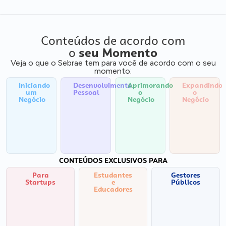
Conteúdos de acordo com
o
seu Momento
Veja o que o Sebrae tem para você de acordo com o seu
momento:
Iniciando
Desenvolvimento
Aprimorando
Expandindo
um
Pessoal
o
o
Negócio
Negócio
Negócio
CONTEÚDOS EXCLUSIVOS PARA
Para
Estudantes
Gestores
Startups
e
Públicos
Educadores