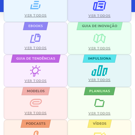
VER TODOS
VER TODOS
EBOOKS
GUIA DE INOVAÇÃO
VER TODOS
VER TODOS
GUIA DE TENDÊNCIAS
IMPULSIONA
VER TODOS
VER TODOS
MODELOS
PLANILHAS
VER TODOS
VER TODOS
PODCASTS
VÍDEOS