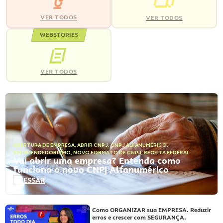
VER TODOS
VER TODOS
WEBSTORIES
VER TODOS
ABERTURA DE EMPRESA
,
ABRIR CNPJ
,
CNPJ ALFANUMÉRICO
,
EMPREENDEDORISMO
,
NOVO FORMATO DE CNPJ
,
RECEITA FEDERAL
Vai abrir uma empresa? Entenda como
funciona o novo CNPJ Alfanumérico
ACESSAR
Como ORGANIZAR sua EMPRESA. Reduzir
erros e crescer com SEGURANÇA.