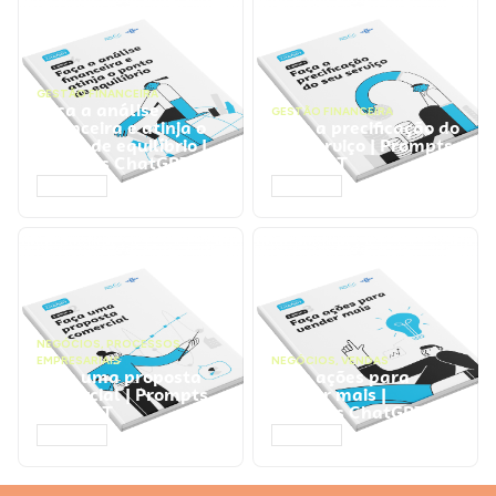
GESTÃO FINANCEIRA
Faça a análise
GESTÃO FINANCEIRA
financeira e atinja o
Faça a precificação do
ponto de equilíbrio |
seu serviço | Prompts
Prompts ChatGPT
ChatGPT
ACESSAR
ACESSAR
NEGÓCIOS
,
PROCESSOS
EMPRESARIAIS
NEGÓCIOS
,
VENDAS
Faça uma proposta
Faça ações para
comercial | Prompts
vender mais |
ChatGPT
Prompts ChatGPT
ACESSAR
ACESSAR