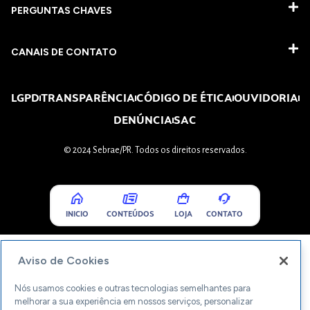
PERGUNTAS CHAVES​
CANAIS DE CONTATO
LGPD
TRANSPARÊNCIA
CÓDIGO DE ÉTICA
OUVIDORIA
DENÚNCIA
SAC
© 2024 Sebrae/PR. Todos os direitos reservados.
INICIO
CONTEÚDOS
LOJA
CONTATO
Aviso de Cookies
Nós usamos cookies e outras tecnologias semelhantes para
melhorar a sua experiência em nossos serviços, personalizar