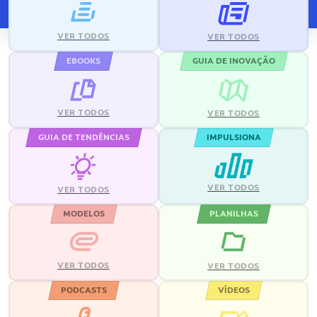
VER TODOS
VER TODOS
EBOOKS
GUIA DE INOVAÇÃO
VER TODOS
VER TODOS
GUIA DE TENDÊNCIAS
IMPULSIONA
VER TODOS
VER TODOS
MODELOS
PLANILHAS
VER TODOS
VER TODOS
PODCASTS
VÍDEOS