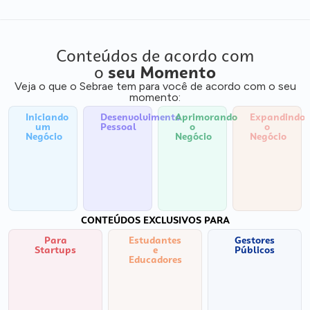
Conteúdos de acordo com
o
seu Momento
Veja o que o Sebrae tem para você de acordo com o seu
momento:
Iniciando
Desenvolvimento
Aprimorando
Expandindo
um
Pessoal
o
o
Negócio
Negócio
Negócio
CONTEÚDOS EXCLUSIVOS PARA
Para
Estudantes
Gestores
Startups
e
Públicos
Educadores