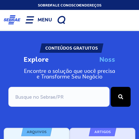
SOBRE
FALE CONOSCO
ENDEREÇOS
MENU
CONTEÚDOS GRATUITOS
Explore
N
o
s
s
o
s
A
Encontre a solução que você precisa
e Transforme Seu Negócio
ARQUIVOS
ARTIGOS