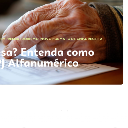
,
EMPREENDEDORISMO
,
NOVO FORMATO DE CNPJ
,
RECEITA
esa? Entenda como
PJ Alfanumérico