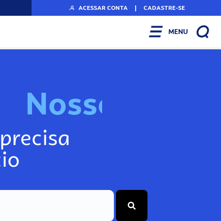
ACESSAR CONTA
|
CADASTRE-SE
MENU
N
o
s
s
o
s
I
n
f
o
g
precisa
io