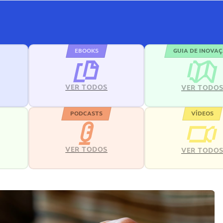
EBOOKS
GUIA DE INOVA
VER TODOS
VER TODO
PODCASTS
VÍDEOS
VER TODOS
VER TODO