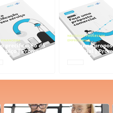
NEGÓCIOS
,
PROCESSOS
 FINANCEIRA
EMPRESARIAIS
 a precificação do
Faça uma propos
serviço | Prompts
comercial | Prom
tGPT
ChatGPT
AR
ACESSAR