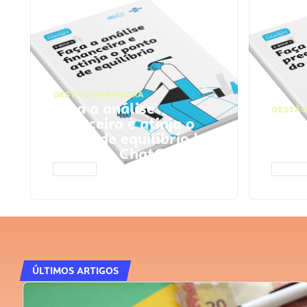
GESTÃO FINANCEIRA
Faça a análise
GESTÃO
financeira e atinja o
Faça
ponto de equilíbrio |
seu 
Prompts ChatGPT
Cha
ACESSAR
ACESS
ÚLTIMOS ARTIGOS