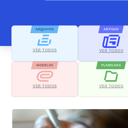
ARQUIVOS
ARTIGOS
VER TODOS
VER TODOS
MODELOS
PLANILHAS
VER TODOS
VER TODOS