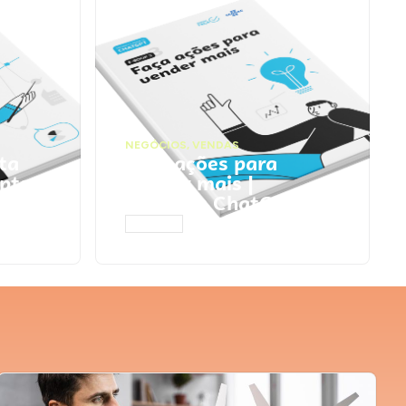
NEGÓCIOS
,
VENDAS
ta
Faça ações para
pts
vender mais |
Prompts ChatGPT
ACESSAR