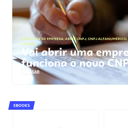
ABERTURA DE EMPRESA
,
ABRIR CNPJ
,
CNPJ ALFANUMÉRICO
FEDERAL
Vai abrir uma empr
funciona o novo CN
ACESSAR
EBOOKS