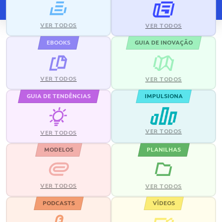
VER TODOS
VER TODOS
EBOOKS
GUIA DE INOVAÇÃO
VER TODOS
VER TODOS
GUIA DE TENDÊNCIAS
IMPULSIONA
VER TODOS
VER TODOS
MODELOS
PLANILHAS
VER TODOS
VER TODOS
PODCASTS
VÍDEOS