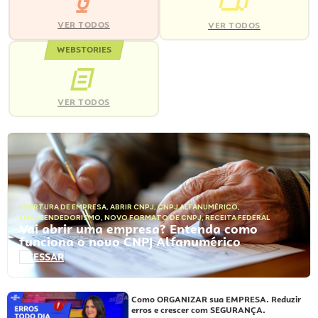
VER TODOS
VER TODOS
WEBSTORIES
VER TODOS
ABERTURA DE EMPRESA
,
ABRIR CNPJ
,
CNPJ ALFANUMÉRICO
,
EMPREENDEDORISMO
,
NOVO FORMATO DE CNPJ
,
RECEITA FEDERAL
Vai abrir uma empresa? Entenda como
funciona o novo CNPJ Alfanumérico
ACESSAR
Como ORGANIZAR sua EMPRESA. Reduzir
erros e crescer com SEGURANÇA.