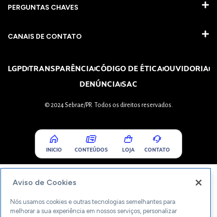
PERGUNTAS CHAVES​
CANAIS DE CONTATO
LGPD
TRANSPARÊNCIA
CÓDIGO DE ÉTICA
OUVIDORIA
DENÚNCIA
SAC
© 2024 Sebrae/PR. Todos os direitos reservados.
INICIO
CONTEÚDOS
LOJA
CONTATO
Aviso de Cookies
Nós usamos cookies e outras tecnologias semelhantes para
melhorar a sua experiência em nossos serviços, personalizar