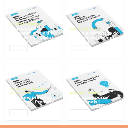
GESTÃO FINANCEIRA
Faça a análise
GESTÃO FINANCEIRA
financeira e atinja o
Faça a precificação do
ponto de equilíbrio |
seu serviço | Prompts
Prompts ChatGPT
ChatGPT
ACESSAR
ACESSAR
NEGÓCIOS
,
PROCESSOS
EMPRESARIAIS
NEGÓCIOS
,
VENDAS
Faça uma proposta
Faça ações para
comercial | Prompts
vender mais |
ChatGPT
Prompts ChatGPT
ACESSAR
ACESSAR