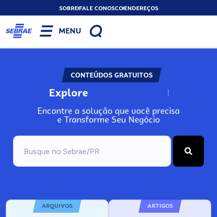
SOBRE
FALE CONOSCO
ENDEREÇOS
MENU
CONTEÚDOS GRATUITOS
Explore
N
o
s
s
o
s
A
Encontre a solução que você precisa
e Transforme Seu Negócio
ARQUIVOS
ARTIGOS