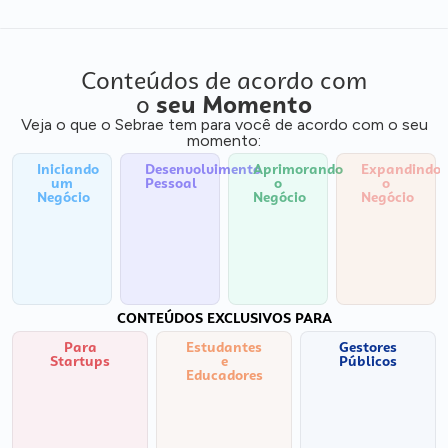
Conteúdos de acordo com
o
seu Momento
Veja o que o Sebrae tem para você de acordo com o seu
momento:
Iniciando
Desenvolvimento
Aprimorando
Expandindo
um
Pessoal
o
o
Negócio
Negócio
Negócio
CONTEÚDOS EXCLUSIVOS PARA
Para
Estudantes
Gestores
Startups
e
Públicos
Educadores