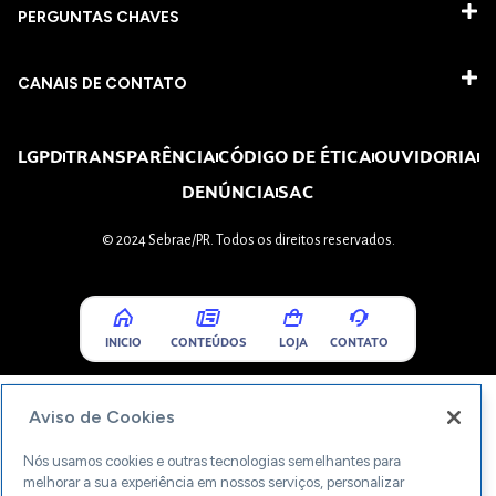
PERGUNTAS CHAVES​
CANAIS DE CONTATO
LGPD
TRANSPARÊNCIA
CÓDIGO DE ÉTICA
OUVIDORIA
DENÚNCIA
SAC
© 2024 Sebrae/PR. Todos os direitos reservados.
INICIO
CONTEÚDOS
LOJA
CONTATO
Aviso de Cookies
Nós usamos cookies e outras tecnologias semelhantes para
melhorar a sua experiência em nossos serviços, personalizar