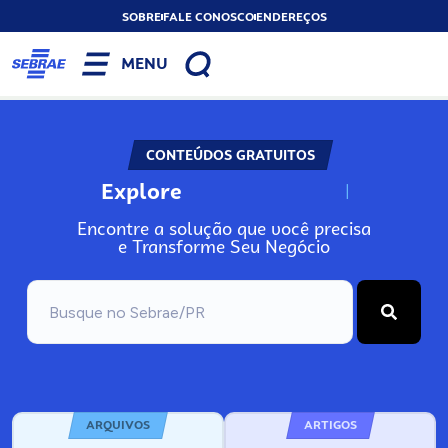
SOBRE
FALE CONOSCO
ENDEREÇOS
MENU
CONTEÚDOS GRATUITOS
Explore
N
o
s
s
o
s
A
Encontre a solução que você precisa
e Transforme Seu Negócio
ARQUIVOS
ARTIGOS