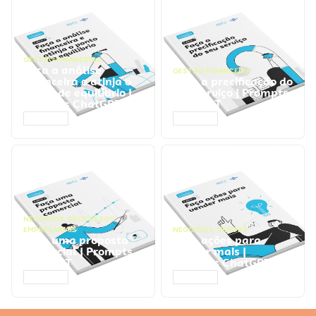
GESTÃO FINANCEIRA
Faça a análise
GESTÃO FINANCEIRA
financeira e atinja o
Faça a precificação do
ponto de equilíbrio |
seu serviço | Prompts
Prompts ChatGPT
ChatGPT
ACESSAR
ACESSAR
NEGÓCIOS
,
PROCESSOS
EMPRESARIAIS
NEGÓCIOS
,
VENDAS
Faça uma proposta
Faça ações para
comercial | Prompts
vender mais |
ChatGPT
Prompts ChatGPT
ACESSAR
ACESSAR