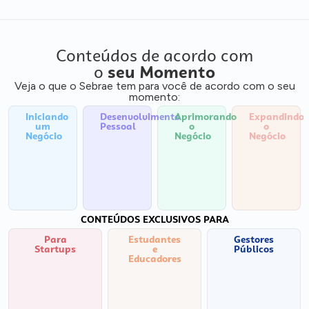
Conteúdos de acordo com
o
seu Momento
Veja o que o Sebrae tem para você de acordo com o seu
momento:
Iniciando
Desenvolvimento
Aprimorando
Expandindo
um
Pessoal
o
o
Negócio
Negócio
Negócio
CONTEÚDOS EXCLUSIVOS PARA
Para
Estudantes
Gestores
Startups
e
Públicos
Educadores