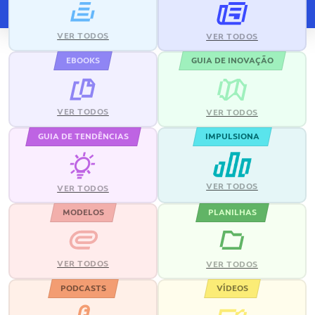
VER TODOS
VER TODOS
EBOOKS
GUIA DE INOVAÇÃO
VER TODOS
VER TODOS
GUIA DE TENDÊNCIAS
IMPULSIONA
VER TODOS
VER TODOS
MODELOS
PLANILHAS
VER TODOS
VER TODOS
PODCASTS
VÍDEOS