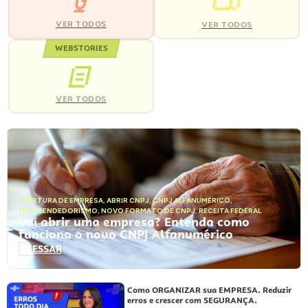
VER TODOS
VER TODOS
WEBSTORIES
VER TODOS
ABERTURA DE EMPRESA
,
ABRIR CNPJ
,
CNPJ ALFANUMÉRICO
,
EMPREENDEDORISMO
,
NOVO FORMATO DE CNPJ
,
RECEITA FEDERAL
Vai abrir uma empresa? Entenda como
funciona o novo CNPJ Alfanumérico
ACESSAR
Como ORGANIZAR sua EMPRESA. Reduzir
erros e crescer com SEGURANÇA.