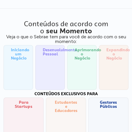
Conteúdos de acordo com
o
seu Momento
Veja o que o Sebrae tem para você de acordo com o seu
momento:
Iniciando
Desenvolvimento
Aprimorando
Expandindo
um
Pessoal
o
o
Negócio
Negócio
Negócio
CONTEÚDOS EXCLUSIVOS PARA
Para
Estudantes
Gestores
Startups
e
Públicos
Educadores