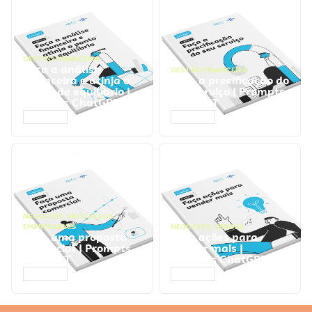
GESTÃO FINANCEIRA
Faça a análise
GESTÃO FINANCEIRA
financeira e atinja o
Faça a precificação do
ponto de equilíbrio |
seu serviço | Prompts
Prompts ChatGPT
ChatGPT
ACESSAR
ACESSAR
NEGÓCIOS
,
PROCESSOS
EMPRESARIAIS
NEGÓCIOS
,
VENDAS
Faça uma proposta
Faça ações para
comercial | Prompts
vender mais |
ChatGPT
Prompts ChatGPT
ACESSAR
ACESSAR