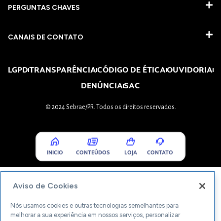
PERGUNTAS CHAVES​
CANAIS DE CONTATO
LGPD
TRANSPARÊNCIA
CÓDIGO DE ÉTICA
OUVIDORIA
DENÚNCIA
SAC
© 2024 Sebrae/PR. Todos os direitos reservados.
INICIO
CONTEÚDOS
LOJA
CONTATO
Aviso de Cookies
Nós usamos cookies e outras tecnologias semelhantes para
melhorar a sua experiência em nossos serviços, personalizar