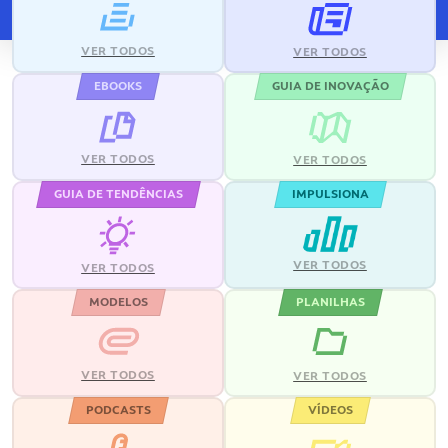
VER TODOS
VER TODOS
EBOOKS
GUIA DE INOVAÇÃO
VER TODOS
VER TODOS
GUIA DE TENDÊNCIAS
IMPULSIONA
VER TODOS
VER TODOS
MODELOS
PLANILHAS
VER TODOS
VER TODOS
PODCASTS
VÍDEOS