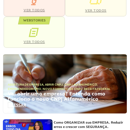
VER TODOS
VER TODOS
WEBSTORIES
VER TODOS
ABERTURA DE EMPRESA
,
ABRIR CNPJ
,
CNPJ ALFANUMÉRICO
,
EMPREENDEDORISMO
,
NOVO FORMATO DE CNPJ
,
RECEITA FEDERAL
Vai abrir uma empresa? Entenda como
funciona o novo CNPJ Alfanumérico
ACESSAR
Como ORGANIZAR sua EMPRESA. Reduzir
erros e crescer com SEGURANÇA.