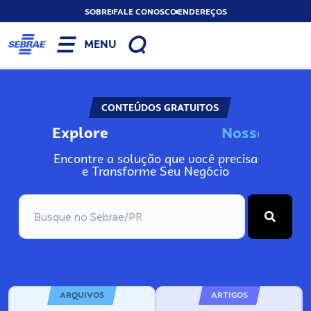
SOBRE
FALE CONOSCO
ENDEREÇOS
MENU
CONTEÚDOS GRATUITOS
Explore
N
o
s
s
o
s
I
n
f
o
Encontre a solução que você precisa
e Transforme Seu Negócio
ARQUIVOS
ARTIGOS