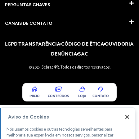
PERGUNTAS CHAVES​
CANAIS DE CONTATO
LGPD
TRANSPARÊNCIA
CÓDIGO DE ÉTICA
OUVIDORIA
DENÚNCIA
SAC
© 2024 Sebrae/PR. Todos os direitos reservados.
INICIO
CONTEÚDOS
LOJA
CONTATO
Aviso de Cookies
Nós usamos cookies e outras tecnologias semelhantes para
melhorar a sua experiência em nossos serviços, personalizar