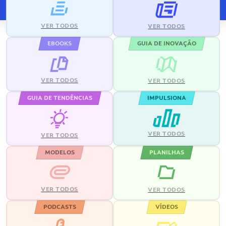
VER TODOS
VER TODOS
EBOOKS
GUIA DE INOVAÇÃO
VER TODOS
VER TODOS
GUIA DE TENDÊNCIAS
IMPULSIONA
VER TODOS
VER TODOS
MODELOS
PLANILHAS
VER TODOS
VER TODOS
PODCASTS
VÍDEOS