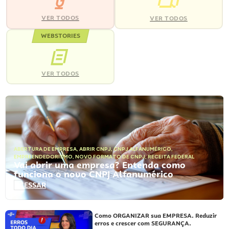
VER TODOS
VER TODOS
WEBSTORIES
VER TODOS
ABERTURA DE EMPRESA
,
ABRIR CNPJ
,
CNPJ ALFANUMÉRICO
,
EMPREENDEDORISMO
,
NOVO FORMATO DE CNPJ
,
RECEITA FEDERAL
Vai abrir uma empresa? Entenda como
funciona o novo CNPJ Alfanumérico
ACESSAR
Como ORGANIZAR sua EMPRESA. Reduzir
erros e crescer com SEGURANÇA.