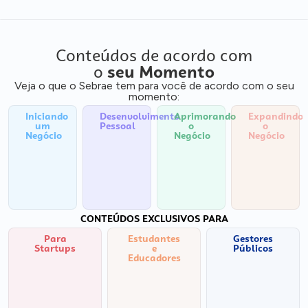
Conteúdos de acordo com
o
seu Momento
Veja o que o Sebrae tem para você de acordo com o seu
momento:
Iniciando
Desenvolvimento
Aprimorando
Expandindo
um
Pessoal
o
o
Negócio
Negócio
Negócio
CONTEÚDOS EXCLUSIVOS PARA
Para
Estudantes
Gestores
Startups
e
Públicos
Educadores