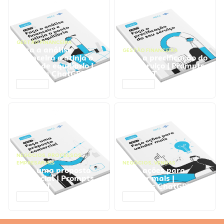
GESTÃO FINANCEIRA
Faça a análise
GESTÃO FINANCEIRA
financeira e atinja o
Faça a precificação do
ponto de equilíbrio |
seu serviço | Prompts
Prompts ChatGPT
ChatGPT
ACESSAR
ACESSAR
NEGÓCIOS
,
PROCESSOS
EMPRESARIAIS
NEGÓCIOS
,
VENDAS
Faça uma proposta
Faça ações para
comercial | Prompts
vender mais |
ChatGPT
Prompts ChatGPT
ACESSAR
ACESSAR