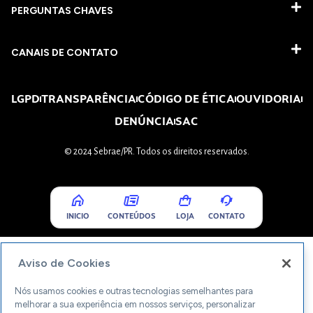
PERGUNTAS CHAVES​
CANAIS DE CONTATO
LGPD
TRANSPARÊNCIA
CÓDIGO DE ÉTICA
OUVIDORIA
DENÚNCIA
SAC
© 2024 Sebrae/PR. Todos os direitos reservados.
INICIO
CONTEÚDOS
LOJA
CONTATO
Aviso de Cookies
Nós usamos cookies e outras tecnologias semelhantes para
melhorar a sua experiência em nossos serviços, personalizar