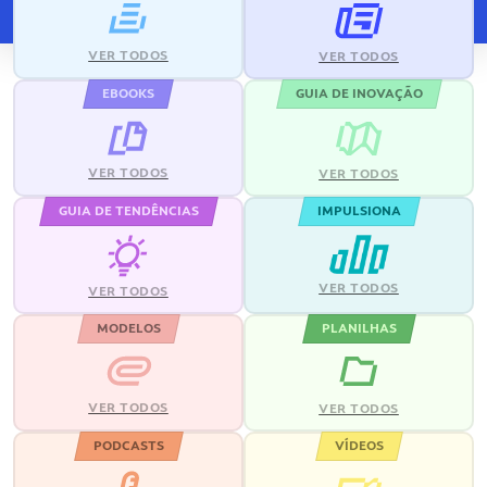
VER TODOS
VER TODOS
EBOOKS
GUIA DE INOVAÇÃO
VER TODOS
VER TODOS
GUIA DE TENDÊNCIAS
IMPULSIONA
VER TODOS
VER TODOS
MODELOS
PLANILHAS
VER TODOS
VER TODOS
PODCASTS
VÍDEOS