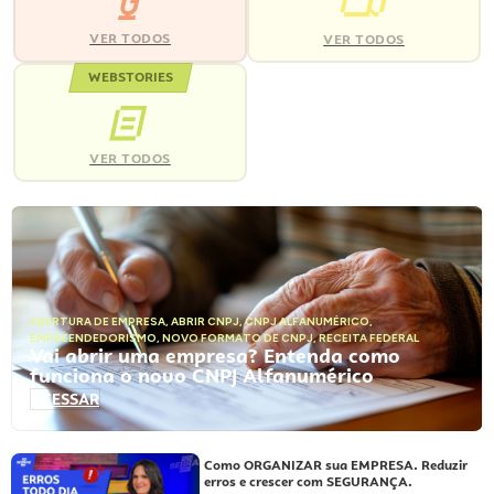
VER TODOS
VER TODOS
WEBSTORIES
VER TODOS
ABERTURA DE EMPRESA
,
ABRIR CNPJ
,
CNPJ ALFANUMÉRICO
,
EMPREENDEDORISMO
,
NOVO FORMATO DE CNPJ
,
RECEITA FEDERAL
Vai abrir uma empresa? Entenda como
funciona o novo CNPJ Alfanumérico
ACESSAR
Como ORGANIZAR sua EMPRESA. Reduzir
erros e crescer com SEGURANÇA.