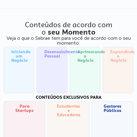
Conteúdos de acordo com
o
seu Momento
Veja o que o Sebrae tem para você de acordo com o seu
momento:
Iniciando
Desenvolvimento
Aprimorando
Expandindo
um
Pessoal
o
o
Negócio
Negócio
Negócio
CONTEÚDOS EXCLUSIVOS PARA
Para
Estudantes
Gestores
Startups
e
Públicos
Educadores