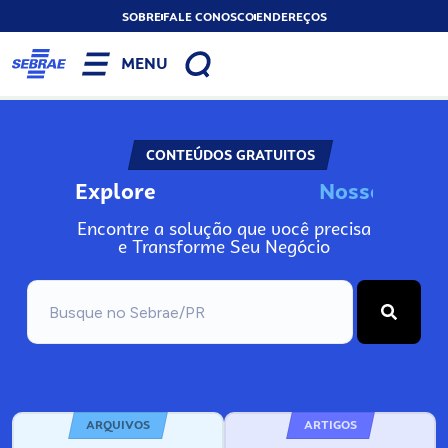
SOBRE
FALE CONOSCO
ENDEREÇOS
MENU
CONTEÚDOS GRATUITOS
Explore
N
o
s
s
o
s
I
n
Encontre a solução que você precisa
e Transforme Seu Negócio
ARQUIVOS
ARTIGOS