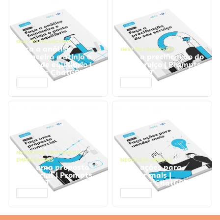
GESTÃO FINANCEIRA
Faça a análise
GESTÃO FINANCEIRA
financeira e atinja o
Faça a precificação do
ponto de equilíbrio |
seu serviço | Prompts
Prompts ChatGPT
ChatGPT
ACESSAR
ACESSAR
NEGÓCIOS
,
PROCESSOS
EMPRESARIAIS
NEGÓCIOS
,
VENDAS
Faça uma proposta
Faça ações para
comercial | Prompts
vender mais |
ChatGPT
Prompts ChatGPT
ACESSAR
ACESSAR