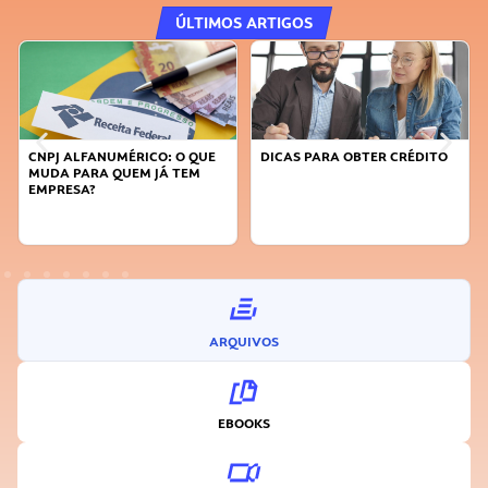
ÚLTIMOS ARTIGOS
FANUMÉRICO: O QUE
DICAS PARA OBTER CRÉDITO
FAÇA A DIFE
RA QUEM JÁ TEM
SUSTENTÁVE
A?
INOVADOR
ARQUIVOS
EBOOKS