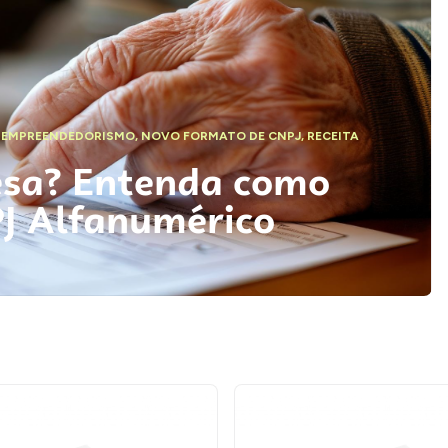
,
EMPREENDEDORISMO
,
NOVO FORMATO DE CNPJ
,
RECEITA
esa? Entenda como
PJ Alfanumérico