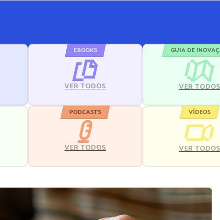
EBOOKS
GUIA DE INOVA
VER TODOS
VER TODO
PODCASTS
VÍDEOS
VER TODOS
VER TODO