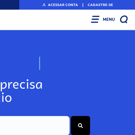
ACESSAR CONTA
|
CADASTRE-SE
MENU
N
o
s
s
o
s
A
r
precisa
io