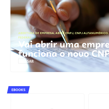
ABERTURA DE EMPRESA
,
ABRIR CNPJ
,
CNPJ ALFANUMÉRICO
FEDERAL
Vai abrir uma empr
funciona o novo CN
ACESSAR
EBOOKS