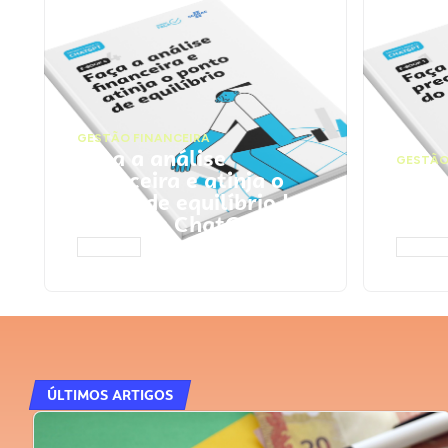
GESTÃO FINANCEIRA
Faça a análise
GESTÃO
financeira e atinja o
Faça
ponto de equilíbrio |
seu 
Prompts ChatGPT
Cha
ACESSAR
ACESS
ÚLTIMOS ARTIGOS