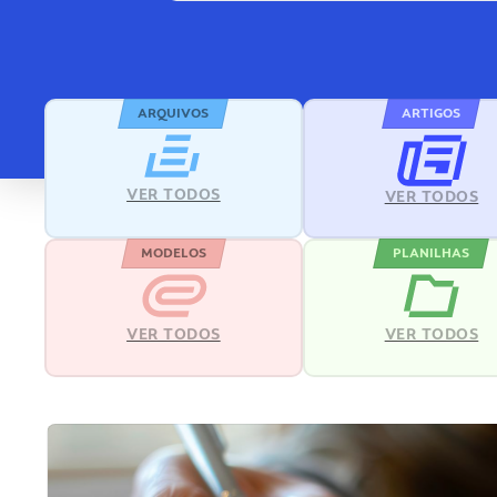
ARQUIVOS
ARTIGOS
VER TODOS
VER TODOS
MODELOS
PLANILHAS
VER TODOS
VER TODOS