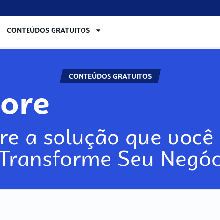
CONTEÚDOS GRATUITOS
CONTEÚDOS GRATUITOS
lore
re a solução que você 
 Transforme Seu Negóc