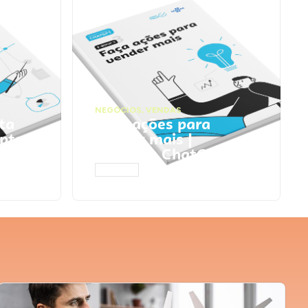
NEGÓCIOS
,
VENDAS
ta
Faça ações para
pts
vender mais |
Prompts ChatGPT
ACESSAR