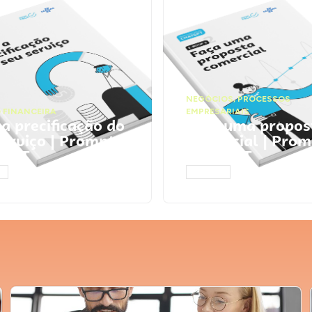
NEGÓCIOS
,
PROCESSOS
 FINANCEIRA
EMPRESARIAIS
 a precificação do
Faça uma propos
serviço | Prompts
comercial | Prom
tGPT
ChatGPT
AR
ACESSAR