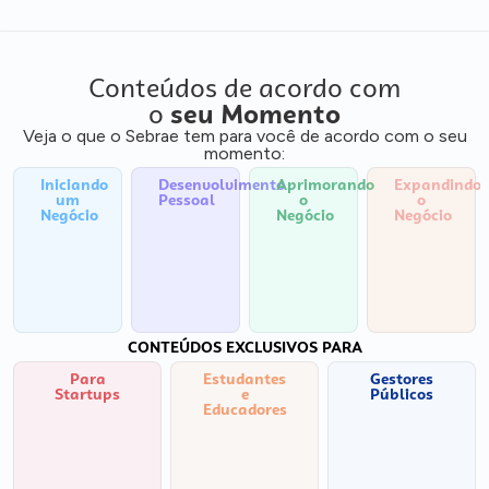
Conteúdos de acordo com
o
seu Momento
Veja o que o Sebrae tem para você de acordo com o seu
momento:
Iniciando
Desenvolvimento
Aprimorando
Expandindo
um
Pessoal
o
o
Negócio
Negócio
Negócio
CONTEÚDOS EXCLUSIVOS PARA
Para
Estudantes
Gestores
Startups
e
Públicos
Educadores