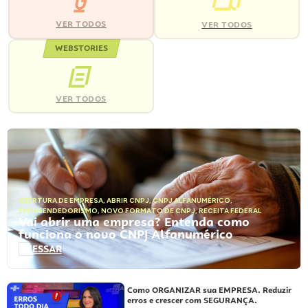
VER TODOS
VER TODOS
WEBSTORIES
VER TODOS
ABERTURA DE EMPRESA
,
ABRIR CNPJ
,
CNPJ ALFANUMÉRICO
,
EMPREENDEDORISMO
,
NOVO FORMATO DE CNPJ
,
RECEITA FEDERAL
Vai abrir uma empresa? Entenda como
funciona o novo CNPJ Alfanumérico
ACESSAR
Como ORGANIZAR sua EMPRESA. Reduzir
erros e crescer com SEGURANÇA.