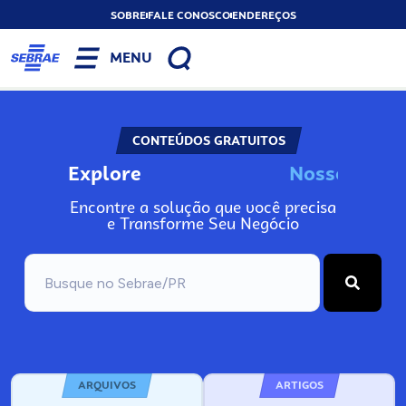
SOBRE
FALE CONOSCO
ENDEREÇOS
MENU
CONTEÚDOS GRATUITOS
Explore
N
o
s
s
o
s
A
Encontre a solução que você precisa
e Transforme Seu Negócio
ARQUIVOS
ARTIGOS