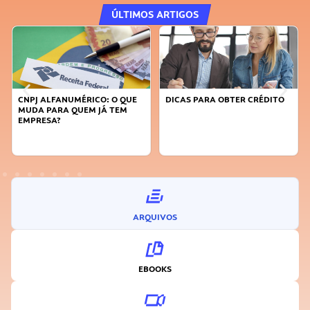
ÚLTIMOS ARTIGOS
CNPJ ALFANUMÉRICO: O QUE
DICAS PARA OBTER CRÉDITO
FAÇA
MUDA PARA QUEM JÁ TEM
SUST
EMPRESA?
INO
ARQUIVOS
EBOOKS