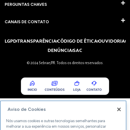
PERGUNTAS CHAVES​
CANAIS DE CONTATO
LGPD
TRANSPARÊNCIA
CÓDIGO DE ÉTICA
OUVIDORIA
DENÚNCIA
SAC
© 2024 Sebrae/PR. Todos os direitos reservados.
INICIO
CONTEÚDOS
LOJA
CONTATO
Aviso de Cookies
Nós usamos cookies e outras tecnologias semelhantes para
melhorar a sua experiência em nossos serviços, personalizar