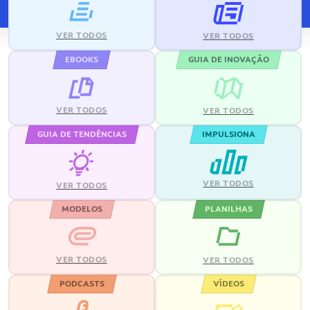
VER TODOS
VER TODOS
EBOOKS
GUIA DE INOVAÇÃO
VER TODOS
VER TODOS
GUIA DE TENDÊNCIAS
IMPULSIONA
VER TODOS
VER TODOS
MODELOS
PLANILHAS
VER TODOS
VER TODOS
PODCASTS
VÍDEOS