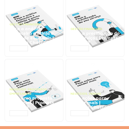
GESTÃO FINANCEIRA
Faça a análise
GESTÃO FINANCEIRA
financeira e atinja o
Faça a precificação do
ponto de equilíbrio |
seu serviço | Prompts
Prompts ChatGPT
ChatGPT
ACESSAR
ACESSAR
NEGÓCIOS
,
PROCESSOS
EMPRESARIAIS
NEGÓCIOS
,
VENDAS
Faça uma proposta
Faça ações para
comercial | Prompts
vender mais |
ChatGPT
Prompts ChatGPT
ACESSAR
ACESSAR