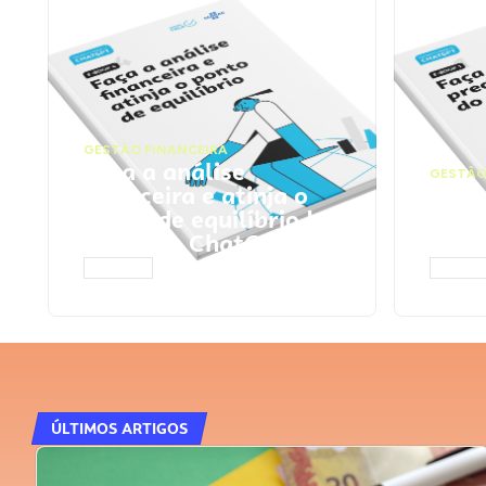
GESTÃO FINANCEIRA
Faça a análise
GESTÃO
financeira e atinja o
Faça
ponto de equilíbrio |
seu 
Prompts ChatGPT
Cha
ACESSAR
ACESS
ÚLTIMOS ARTIGOS