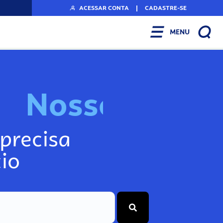
ACESSAR CONTA
|
CADASTRE-SE
MENU
N
o
s
s
o
s
I
n
f
o
g
precisa
io