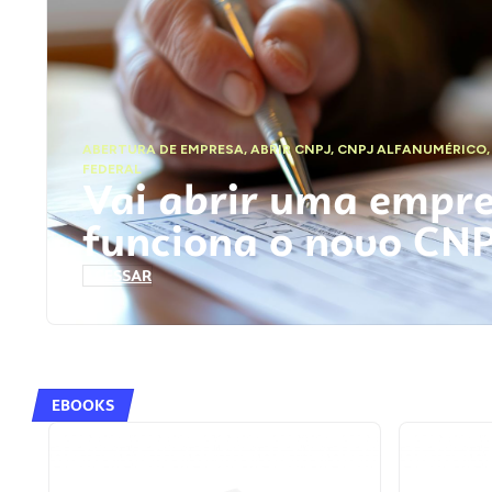
ABERTURA DE EMPRESA
,
ABRIR CNPJ
,
CNPJ ALFANUMÉRICO
FEDERAL
Vai abrir uma empr
funciona o novo CN
ACESSAR
EBOOKS