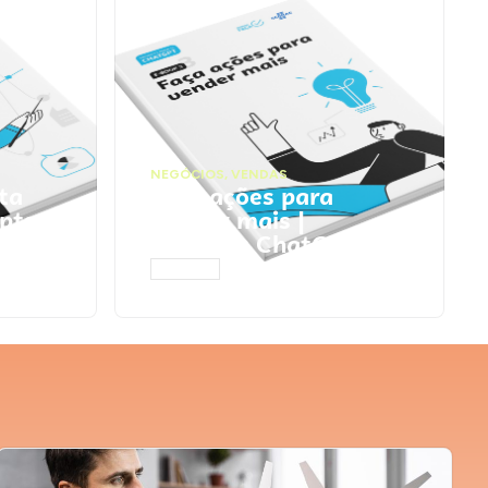
NEGÓCIOS
,
VENDAS
ta
Faça ações para
pts
vender mais |
Prompts ChatGPT
ACESSAR