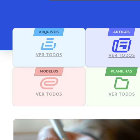
ARQUIVOS
ARTIGOS
VER TODOS
VER TODOS
MODELOS
PLANILHAS
VER TODOS
VER TODOS