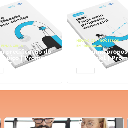
NEGÓCIOS
,
PROCESSOS
 FINANCEIRA
EMPRESARIAIS
 a precificação do
Faça uma propos
serviço | Prompts
comercial | Prom
tGPT
ChatGPT
AR
ACESSAR