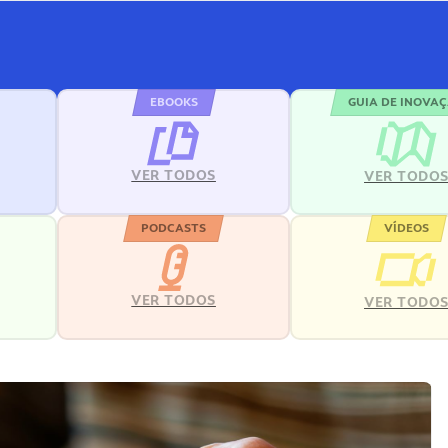
EBOOKS
GUIA DE INOVA
VER TODOS
VER TODO
PODCASTS
VÍDEOS
VER TODOS
VER TODO