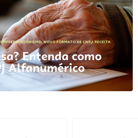
,
EMPREENDEDORISMO
,
NOVO FORMATO DE CNPJ
,
RECEITA
esa? Entenda como
PJ Alfanumérico