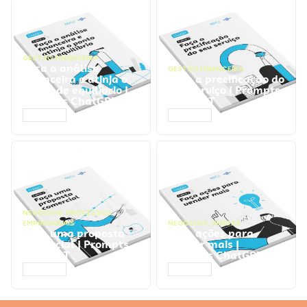
GESTÃO FINANCEIRA
Faça a análise
GESTÃO FINANCEIRA
financeira e atinja o
Faça a precificação do
ponto de equilíbrio |
seu serviço | Prompts
Prompts ChatGPT
ChatGPT
ACESSAR
ACESSAR
NEGÓCIOS
,
PROCESSOS
EMPRESARIAIS
NEGÓCIOS
,
VENDAS
Faça uma proposta
Faça ações para
comercial | Prompts
vender mais |
ChatGPT
Prompts ChatGPT
ACESSAR
ACESSAR