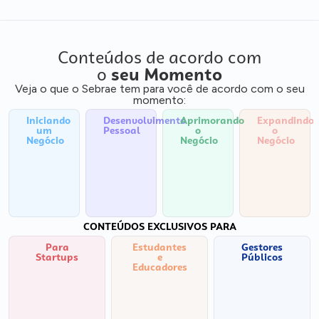
Conteúdos de acordo com
o
seu Momento
Veja o que o Sebrae tem para você de acordo com o seu
momento:
Iniciando
Desenvolvimento
Aprimorando
Expandindo
um
Pessoal
o
o
Negócio
Negócio
Negócio
CONTEÚDOS EXCLUSIVOS PARA
Para
Estudantes
Gestores
Startups
e
Públicos
Educadores