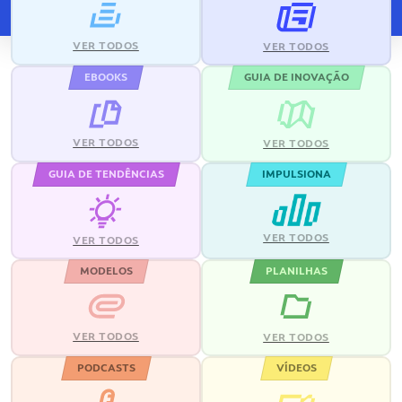
VER TODOS
VER TODOS
EBOOKS
GUIA DE INOVAÇÃO
VER TODOS
VER TODOS
GUIA DE TENDÊNCIAS
IMPULSIONA
VER TODOS
VER TODOS
MODELOS
PLANILHAS
VER TODOS
VER TODOS
PODCASTS
VÍDEOS