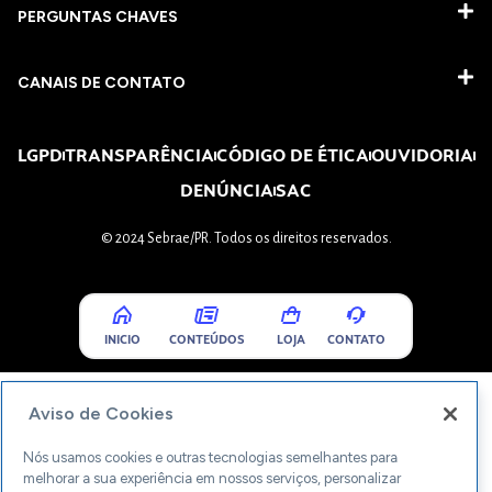
PERGUNTAS CHAVES​
CANAIS DE CONTATO
LGPD
TRANSPARÊNCIA
CÓDIGO DE ÉTICA
OUVIDORIA
DENÚNCIA
SAC
© 2024 Sebrae/PR. Todos os direitos reservados.
INICIO
CONTEÚDOS
LOJA
CONTATO
Aviso de Cookies
Nós usamos cookies e outras tecnologias semelhantes para
melhorar a sua experiência em nossos serviços, personalizar