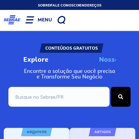
SOBRE
FALE CONOSCO
ENDEREÇOS
MENU
CONTEÚDOS GRATUITOS
Explore
N
o
s
s
o
s
I
n
f
o
Encontre a solução que você precisa
e Transforme Seu Negócio
ARQUIVOS
ARTIGOS