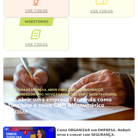
VER TODOS
VER TODOS
WEBSTORIES
VER TODOS
ABERTURA DE EMPRESA
,
ABRIR CNPJ
,
CNPJ ALFANUMÉRICO
,
EMPREENDEDORISMO
,
NOVO FORMATO DE CNPJ
,
RECEITA FEDERAL
Vai abrir uma empresa? Entenda como
funciona o novo CNPJ Alfanumérico
ACESSAR
Como ORGANIZAR sua EMPRESA. Reduzir
erros e crescer com SEGURANÇA.