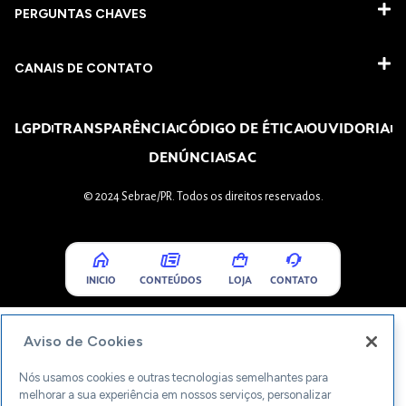
PERGUNTAS CHAVES​
CANAIS DE CONTATO
LGPD
TRANSPARÊNCIA
CÓDIGO DE ÉTICA
OUVIDORIA
DENÚNCIA
SAC
© 2024 Sebrae/PR. Todos os direitos reservados.
INICIO
CONTEÚDOS
LOJA
CONTATO
Aviso de Cookies
Nós usamos cookies e outras tecnologias semelhantes para
melhorar a sua experiência em nossos serviços, personalizar