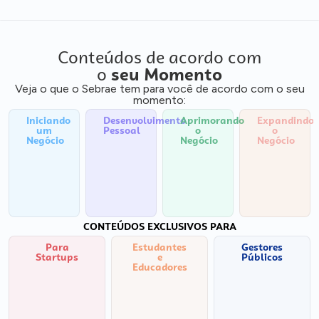
Conteúdos de acordo com
o
seu Momento
Veja o que o Sebrae tem para você de acordo com o seu
momento:
Iniciando
Desenvolvimento
Aprimorando
Expandindo
um
Pessoal
o
o
Negócio
Negócio
Negócio
CONTEÚDOS EXCLUSIVOS PARA
Para
Estudantes
Gestores
Startups
e
Públicos
Educadores