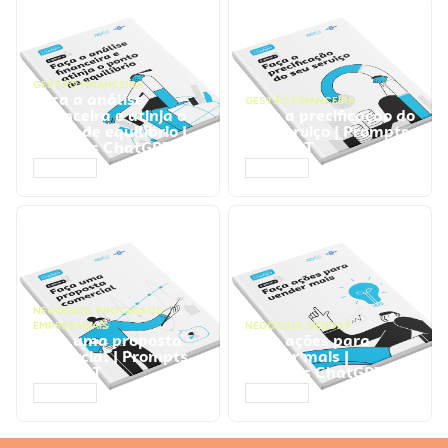
GESTÃO FINANCEIRA
Faça a análise
GESTÃO FINANCEIRA
financeira e atinja o
Faça a precificação do
ponto de equilíbrio |
seu serviço | Prompts
Prompts ChatGPT
ChatGPT
ACESSAR
ACESSAR
NEGÓCIOS
,
PROCESSOS
EMPRESARIAIS
NEGÓCIOS
,
VENDAS
Faça uma proposta
Faça ações para
comercial | Prompts
vender mais |
ChatGPT
Prompts ChatGPT
ACESSAR
ACESSAR