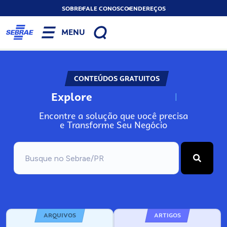
SOBRE
FALE CONOSCO
ENDEREÇOS
MENU
CONTEÚDOS GRATUITOS
Explore
N
o
s
s
o
s
A
Encontre a solução que você precisa
e Transforme Seu Negócio
ARQUIVOS
ARTIGOS