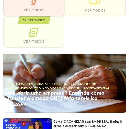
VER TODOS
VER TODOS
WEBSTORIES
VER TODOS
ABERTURA DE EMPRESA
,
ABRIR CNPJ
,
CNPJ ALFANUMÉRICO
,
EMPREENDEDORISMO
,
NOVO FORMATO DE CNPJ
,
RECEITA FEDERAL
Vai abrir uma empresa? Entenda como
funciona o novo CNPJ Alfanumérico
ACESSAR
Como ORGANIZAR sua EMPRESA. Reduzir
erros e crescer com SEGURANÇA.