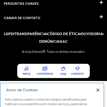
PERGUNTAS CHAVES​
CANAIS DE CONTATO
LGPD
TRANSPARÊNCIA
CÓDIGO DE ÉTICA
OUVIDORIA
DENÚNCIA
SAC
© 2024 Sebrae/PR. Todos os direitos reservados.
INICIO
CONTEÚDOS
LOJA
CONTATO
Aviso de Cookies
Nós usamos cookies e outras tecnologias semelhantes para
melhorar a sua experiência em nossos serviços, personalizar