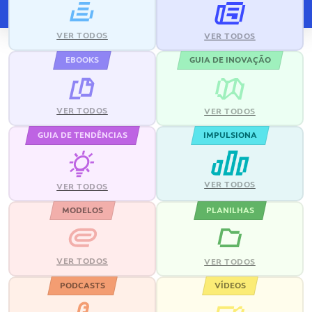
VER TODOS
VER TODOS
EBOOKS
GUIA DE INOVAÇÃO
VER TODOS
VER TODOS
GUIA DE TENDÊNCIAS
IMPULSIONA
VER TODOS
VER TODOS
MODELOS
PLANILHAS
VER TODOS
VER TODOS
PODCASTS
VÍDEOS