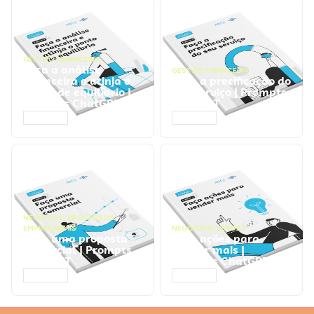
GESTÃO FINANCEIRA
Faça a análise
GESTÃO FINANCEIRA
financeira e atinja o
Faça a precificação do
ponto de equilíbrio |
seu serviço | Prompts
Prompts ChatGPT
ChatGPT
ACESSAR
ACESSAR
NEGÓCIOS
,
PROCESSOS
EMPRESARIAIS
NEGÓCIOS
,
VENDAS
Faça uma proposta
Faça ações para
comercial | Prompts
vender mais |
ChatGPT
Prompts ChatGPT
ACESSAR
ACESSAR