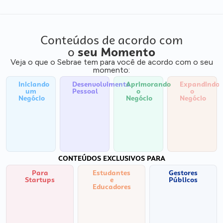
Conteúdos de acordo com
o
seu Momento
Veja o que o Sebrae tem para você de acordo com o seu
momento:
Iniciando
Desenvolvimento
Aprimorando
Expandindo
um
Pessoal
o
o
Negócio
Negócio
Negócio
CONTEÚDOS EXCLUSIVOS PARA
Para
Estudantes
Gestores
Startups
e
Públicos
Educadores