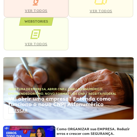
VER TODOS
VER TODOS
WEBSTORIES
VER TODOS
ABERTURA DE EMPRESA
,
ABRIR CNPJ
,
CNPJ ALFANUMÉRICO
,
EMPREENDEDORISMO
,
NOVO FORMATO DE CNPJ
,
RECEITA FEDERAL
Vai abrir uma empresa? Entenda como
funciona o novo CNPJ Alfanumérico
ACESSAR
Como ORGANIZAR sua EMPRESA. Reduzir
erros e crescer com SEGURANÇA.