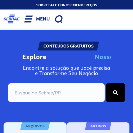
SOBRE
FALE CONOSCO
ENDEREÇOS
MENU
CONTEÚDOS GRATUITOS
Explore
N
o
s
s
o
s
I
n
f
o
Encontre a solução que você precisa
e Transforme Seu Negócio
ARQUIVOS
ARTIGOS