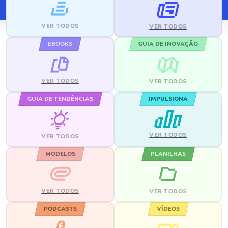
VER TODOS
VER TODOS
EBOOKS
GUIA DE INOVAÇÃO
VER TODOS
VER TODOS
GUIA DE TENDÊNCIAS
IMPULSIONA
VER TODOS
VER TODOS
MODELOS
PLANILHAS
VER TODOS
VER TODOS
PODCASTS
VÍDEOS