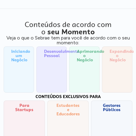
Conteúdos de acordo com
o
seu Momento
Veja o que o Sebrae tem para você de acordo com o seu
momento:
Iniciando
Desenvolvimento
Aprimorando
Expandindo
um
Pessoal
o
o
Negócio
Negócio
Negócio
CONTEÚDOS EXCLUSIVOS PARA
Para
Estudantes
Gestores
Startups
e
Públicos
Educadores