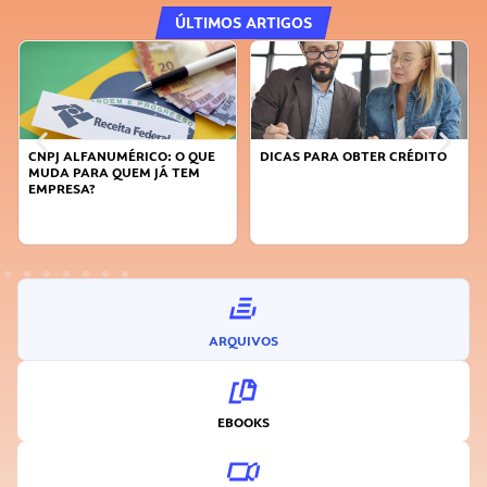
ÚLTIMOS ARTIGOS
NUMÉRICO: O QUE
DICAS PARA OBTER CRÉDITO
FAÇA A DIFERE
 QUEM JÁ TEM
SUSTENTÁVEL,
INOVADOR
ARQUIVOS
EBOOKS