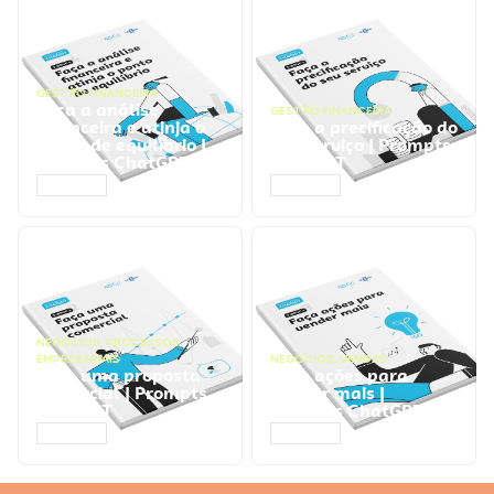
GESTÃO FINANCEIRA
Faça a análise
GESTÃO FINANCEIRA
financeira e atinja o
Faça a precificação do
ponto de equilíbrio |
seu serviço | Prompts
Prompts ChatGPT
ChatGPT
ACESSAR
ACESSAR
NEGÓCIOS
,
PROCESSOS
EMPRESARIAIS
NEGÓCIOS
,
VENDAS
Faça uma proposta
Faça ações para
comercial | Prompts
vender mais |
ChatGPT
Prompts ChatGPT
ACESSAR
ACESSAR