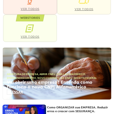
VER TODOS
VER TODOS
WEBSTORIES
VER TODOS
ABERTURA DE EMPRESA
,
ABRIR CNPJ
,
CNPJ ALFANUMÉRICO
,
EMPREENDEDORISMO
,
NOVO FORMATO DE CNPJ
,
RECEITA FEDERAL
Vai abrir uma empresa? Entenda como
funciona o novo CNPJ Alfanumérico
ACESSAR
Como ORGANIZAR sua EMPRESA. Reduzir
erros e crescer com SEGURANÇA.