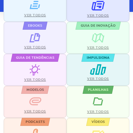
VER TODOS
VER TODOS
EBOOKS
GUIA DE INOVAÇÃO
VER TODOS
VER TODOS
GUIA DE TENDÊNCIAS
IMPULSIONA
VER TODOS
VER TODOS
MODELOS
PLANILHAS
VER TODOS
VER TODOS
PODCASTS
VÍDEOS