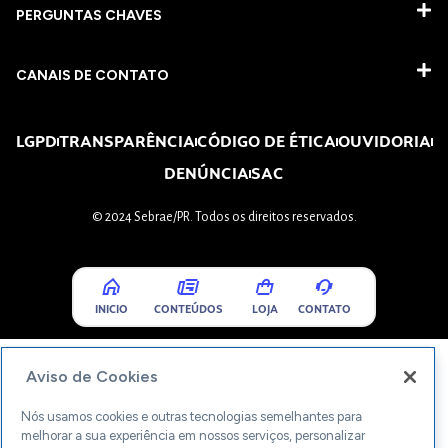
PERGUNTAS CHAVES​
CANAIS DE CONTATO
LGPD
TRANSPARÊNCIA
CÓDIGO DE ÉTICA
OUVIDORIA
DENÚNCIA
SAC
© 2024 Sebrae/PR. Todos os direitos reservados.
INICIO
CONTEÚDOS
LOJA
CONTATO
Aviso de Cookies
Nós usamos cookies e outras tecnologias semelhantes para
melhorar a sua experiência em nossos serviços, personalizar