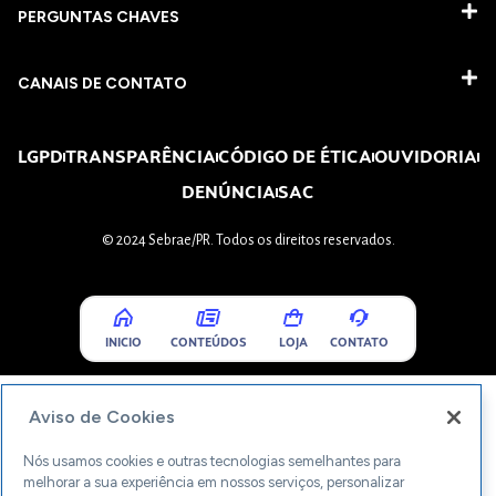
PERGUNTAS CHAVES​
CANAIS DE CONTATO
LGPD
TRANSPARÊNCIA
CÓDIGO DE ÉTICA
OUVIDORIA
DENÚNCIA
SAC
© 2024 Sebrae/PR. Todos os direitos reservados.
INICIO
CONTEÚDOS
LOJA
CONTATO
Aviso de Cookies
Nós usamos cookies e outras tecnologias semelhantes para
melhorar a sua experiência em nossos serviços, personalizar