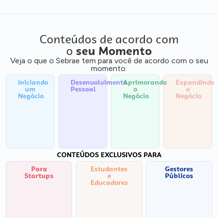
Conteúdos de acordo com
o
seu Momento
Veja o que o Sebrae tem para você de acordo com o seu
momento:
Iniciando
Desenvolvimento
Aprimorando
Expandindo
um
Pessoal
o
o
Negócio
Negócio
Negócio
CONTEÚDOS EXCLUSIVOS PARA
Para
Estudantes
Gestores
Startups
e
Públicos
Educadores