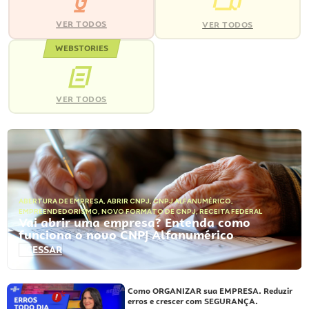
VER TODOS
VER TODOS
WEBSTORIES
VER TODOS
ABERTURA DE EMPRESA
,
ABRIR CNPJ
,
CNPJ ALFANUMÉRICO
,
EMPREENDEDORISMO
,
NOVO FORMATO DE CNPJ
,
RECEITA FEDERAL
Vai abrir uma empresa? Entenda como
funciona o novo CNPJ Alfanumérico
ACESSAR
Como ORGANIZAR sua EMPRESA. Reduzir
erros e crescer com SEGURANÇA.