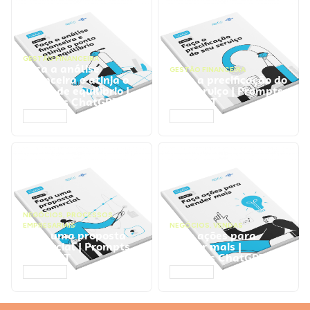
GESTÃO FINANCEIRA
Faça a análise
GESTÃO FINANCEIRA
financeira e atinja o
Faça a precificação do
ponto de equilíbrio |
seu serviço | Prompts
Prompts ChatGPT
ChatGPT
ACESSAR
ACESSAR
NEGÓCIOS
,
PROCESSOS
EMPRESARIAIS
NEGÓCIOS
,
VENDAS
Faça uma proposta
Faça ações para
comercial | Prompts
vender mais |
ChatGPT
Prompts ChatGPT
ACESSAR
ACESSAR