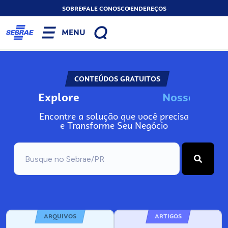
SOBRE
FALE CONOSCO
ENDEREÇOS
MENU
CONTEÚDOS GRATUITOS
Explore
N
o
s
s
o
s
I
n
f
o
Encontre a solução que você precisa
e Transforme Seu Negócio
ARQUIVOS
ARTIGOS