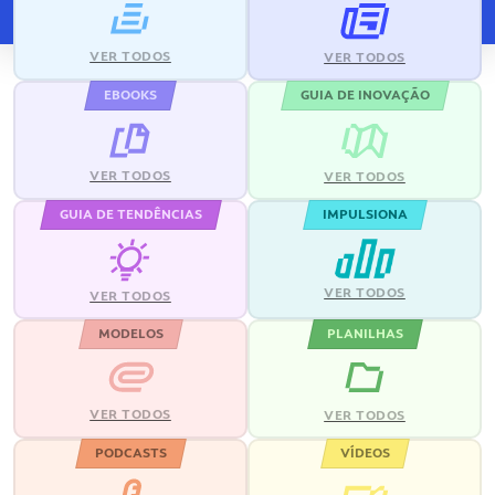
VER TODOS
VER TODOS
EBOOKS
GUIA DE INOVAÇÃO
VER TODOS
VER TODOS
GUIA DE TENDÊNCIAS
IMPULSIONA
VER TODOS
VER TODOS
MODELOS
PLANILHAS
VER TODOS
VER TODOS
PODCASTS
VÍDEOS