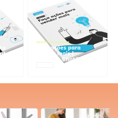
NEGÓCIOS
,
VENDAS
ta
Faça ações para
pts
vender mais |
Prompts ChatGPT
ACESSAR