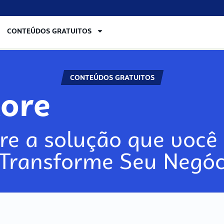
CONTEÚDOS GRATUITOS
CONTEÚDOS GRATUITOS
lore
re a solução que você 
 Transforme Seu Negóc