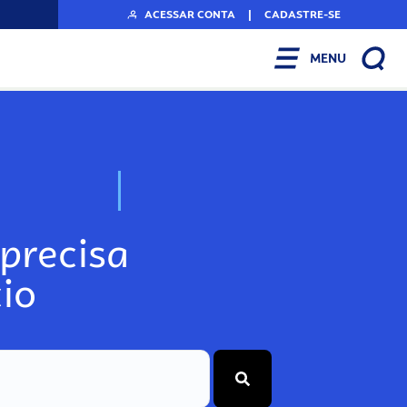
ACESSAR CONTA
|
CADASTRE-SE
MENU
N
o
s
s
o
s
A
r
precisa
io