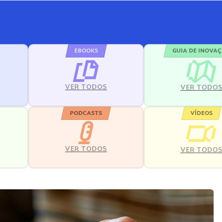
EBOOKS
GUIA DE INOVA
VER TODOS
VER TODO
PODCASTS
VÍDEOS
VER TODOS
VER TODO