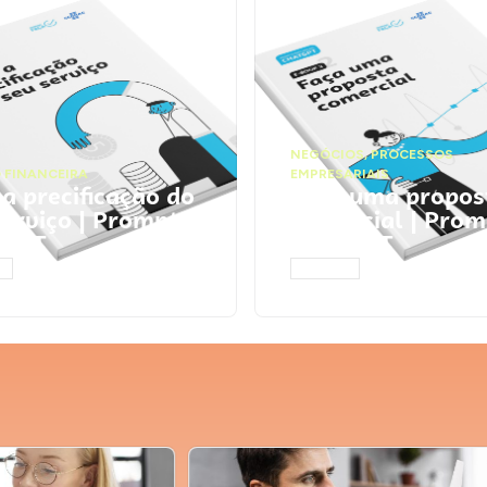
NEGÓCIOS
,
PROCESSOS
 FINANCEIRA
EMPRESARIAIS
 a precificação do
Faça uma propos
serviço | Prompts
comercial | Prom
tGPT
ChatGPT
AR
ACESSAR