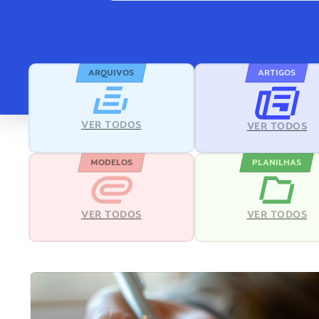
ARQUIVOS
ARTIGOS
VER TODOS
VER TODOS
MODELOS
PLANILHAS
VER TODOS
VER TODOS