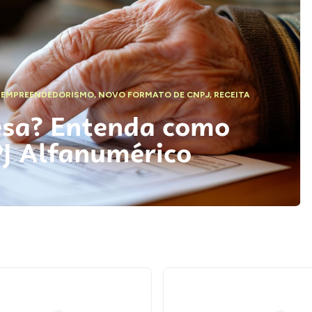
,
EMPREENDEDORISMO
,
NOVO FORMATO DE CNPJ
,
RECEITA
esa? Entenda como
PJ Alfanumérico