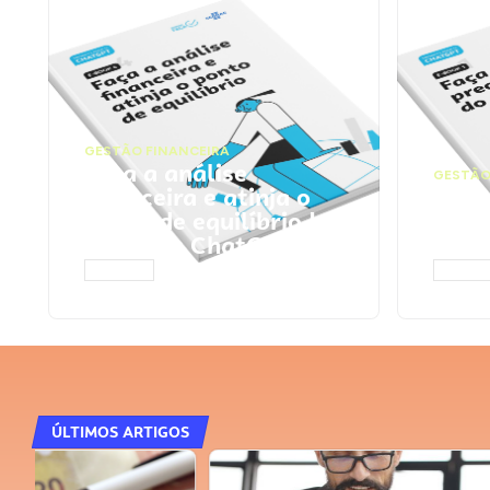
GESTÃO FINANCEIRA
Faça a análise
GESTÃO
financeira e atinja o
Faça
ponto de equilíbrio |
seu 
Prompts ChatGPT
Cha
ACESSAR
ACESS
ÚLTIMOS ARTIGOS