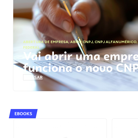
ABERTURA DE EMPRESA
,
ABRIR CNPJ
,
CNPJ ALFANUMÉRICO
FEDERAL
Vai abrir uma empr
funciona o novo CN
ACESSAR
EBOOKS