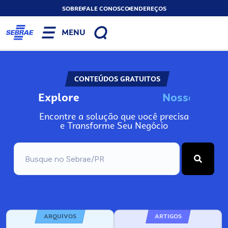
SOBRE
FALE CONOSCO
ENDEREÇOS
MENU
CONTEÚDOS GRATUITOS
Explore
N
o
s
s
o
s
I
n
f
o
Encontre a solução que você precisa
e Transforme Seu Negócio
ARQUIVOS
ARTIGOS