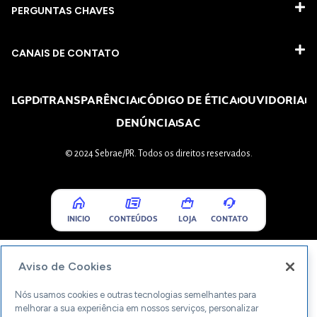
PERGUNTAS CHAVES​
CANAIS DE CONTATO
LGPD
TRANSPARÊNCIA
CÓDIGO DE ÉTICA
OUVIDORIA
DENÚNCIA
SAC
© 2024 Sebrae/PR. Todos os direitos reservados.
INICIO
CONTEÚDOS
LOJA
CONTATO
Aviso de Cookies
Nós usamos cookies e outras tecnologias semelhantes para
melhorar a sua experiência em nossos serviços, personalizar