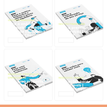
GESTÃO FINANCEIRA
Faça a análise
GESTÃO FINANCEIRA
financeira e atinja o
Faça a precificação do
ponto de equilíbrio |
seu serviço | Prompts
Prompts ChatGPT
ChatGPT
ACESSAR
ACESSAR
NEGÓCIOS
,
PROCESSOS
EMPRESARIAIS
NEGÓCIOS
,
VENDAS
Faça uma proposta
Faça ações para
comercial | Prompts
vender mais |
ChatGPT
Prompts ChatGPT
ACESSAR
ACESSAR