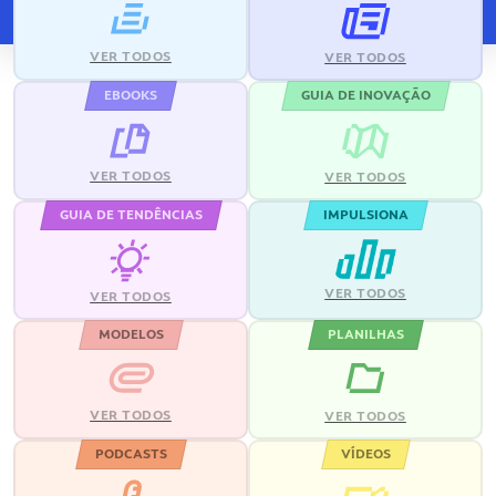
VER TODOS
VER TODOS
EBOOKS
GUIA DE INOVAÇÃO
VER TODOS
VER TODOS
GUIA DE TENDÊNCIAS
IMPULSIONA
VER TODOS
VER TODOS
MODELOS
PLANILHAS
VER TODOS
VER TODOS
PODCASTS
VÍDEOS