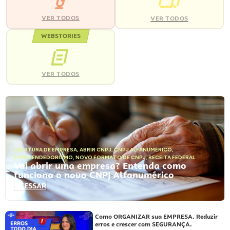
VER TODOS
VER TODOS
WEBSTORIES
VER TODOS
ABERTURA DE EMPRESA
,
ABRIR CNPJ
,
CNPJ ALFANUMÉRICO
,
EMPREENDEDORISMO
,
NOVO FORMATO DE CNPJ
,
RECEITA FEDERAL
Vai abrir uma empresa? Entenda como
funciona o novo CNPJ Alfanumérico
ACESSAR
Como ORGANIZAR sua EMPRESA. Reduzir
erros e crescer com SEGURANÇA.