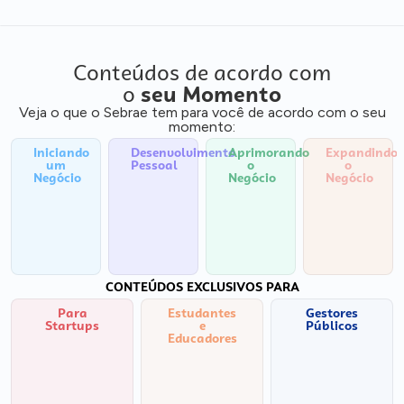
Conteúdos de acordo com
o
seu Momento
Veja o que o Sebrae tem para você de acordo com o seu
momento:
Iniciando
Desenvolvimento
Aprimorando
Expandindo
um
Pessoal
o
o
Negócio
Negócio
Negócio
CONTEÚDOS EXCLUSIVOS PARA
Para
Estudantes
Gestores
Startups
e
Públicos
Educadores