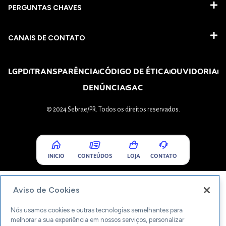
PERGUNTAS CHAVES​
CANAIS DE CONTATO
LGPD
TRANSPARÊNCIA
CÓDIGO DE ÉTICA
OUVIDORIA
DENÚNCIA
SAC
© 2024 Sebrae/PR. Todos os direitos reservados.
INICIO
CONTEÚDOS
LOJA
CONTATO
Aviso de Cookies
Nós usamos cookies e outras tecnologias semelhantes para
melhorar a sua experiência em nossos serviços, personalizar