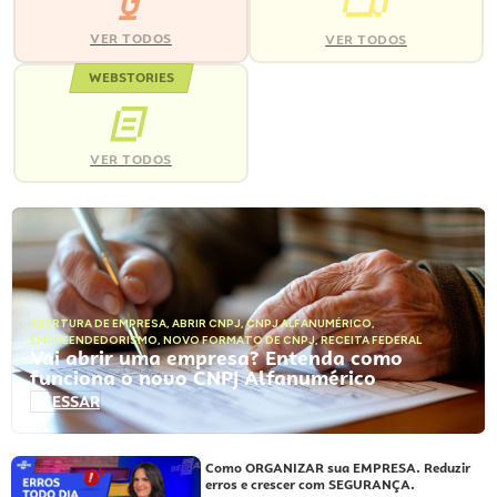
VER TODOS
VER TODOS
WEBSTORIES
VER TODOS
ABERTURA DE EMPRESA
,
ABRIR CNPJ
,
CNPJ ALFANUMÉRICO
,
EMPREENDEDORISMO
,
NOVO FORMATO DE CNPJ
,
RECEITA FEDERAL
Vai abrir uma empresa? Entenda como
funciona o novo CNPJ Alfanumérico
ACESSAR
Como ORGANIZAR sua EMPRESA. Reduzir
erros e crescer com SEGURANÇA.