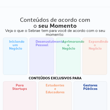
Conteúdos de acordo com
o
seu Momento
Veja o que o Sebrae tem para você de acordo com o seu
momento:
Iniciando
Desenvolvimento
Aprimorando
Expandindo
um
Pessoal
o
o
Negócio
Negócio
Negócio
CONTEÚDOS EXCLUSIVOS PARA
Para
Estudantes
Gestores
Startups
e
Públicos
Educadores