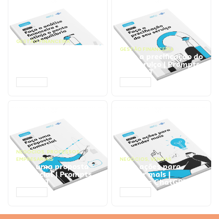
GESTÃO FINANCEIRA
Faça a análise
GESTÃO FINANCEIRA
financeira e atinja o
Faça a precificação do
ponto de equilíbrio |
seu serviço | Prompts
Prompts ChatGPT
ChatGPT
ACESSAR
ACESSAR
NEGÓCIOS
,
PROCESSOS
EMPRESARIAIS
NEGÓCIOS
,
VENDAS
Faça uma proposta
Faça ações para
comercial | Prompts
vender mais |
ChatGPT
Prompts ChatGPT
ACESSAR
ACESSAR