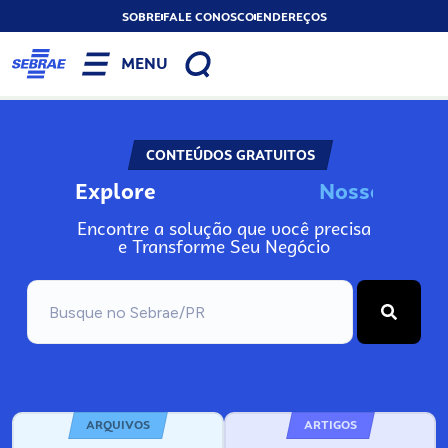
SOBRE
FALE CONOSCO
ENDEREÇOS
MENU
CONTEÚDOS GRATUITOS
Explore
N
o
s
s
o
s
I
n
f
o
Encontre a solução que você precisa
e Transforme Seu Negócio
ARQUIVOS
ARTIGOS