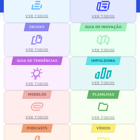
VER TODOS
VER TODOS
EBOOKS
GUIA DE INOVAÇÃO
VER TODOS
VER TODOS
GUIA DE TENDÊNCIAS
IMPULSIONA
VER TODOS
VER TODOS
MODELOS
PLANILHAS
VER TODOS
VER TODOS
PODCASTS
VÍDEOS