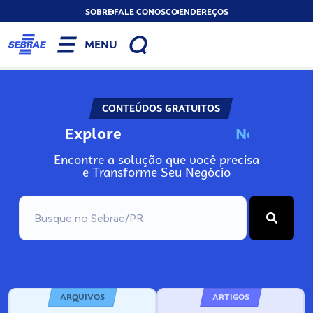
SOBRE
FALE CONOSCO
ENDEREÇOS
MENU
CONTEÚDOS GRATUITOS
Explore
N
o
s
s
o
s
A
r
q
Encontre a solução que você precisa
e Transforme Seu Negócio
ARQUIVOS
ARTIGOS