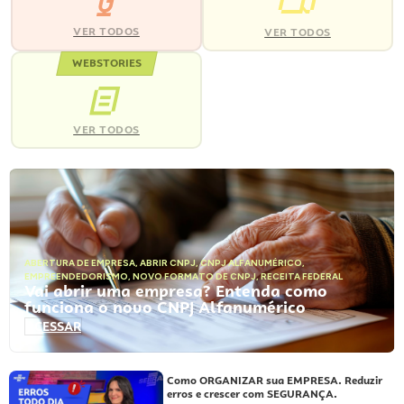
VER TODOS
VER TODOS
WEBSTORIES
VER TODOS
ABERTURA DE EMPRESA
,
ABRIR CNPJ
,
CNPJ ALFANUMÉRICO
,
EMPREENDEDORISMO
,
NOVO FORMATO DE CNPJ
,
RECEITA FEDERAL
Vai abrir uma empresa? Entenda como
funciona o novo CNPJ Alfanumérico
ACESSAR
Como ORGANIZAR sua EMPRESA. Reduzir
erros e crescer com SEGURANÇA.