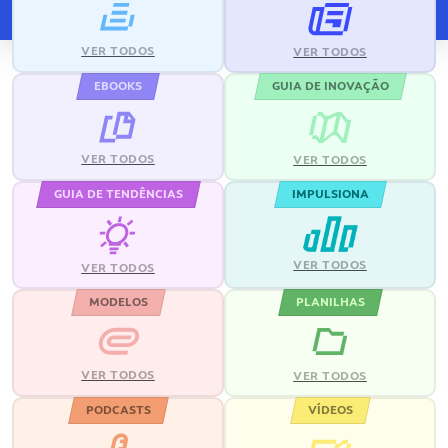
VER TODOS
VER TODOS
EBOOKS
GUIA DE INOVAÇÃO
VER TODOS
VER TODOS
GUIA DE TENDÊNCIAS
IMPULSIONA
VER TODOS
VER TODOS
MODELOS
PLANILHAS
VER TODOS
VER TODOS
PODCASTS
VÍDEOS