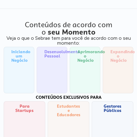
Conteúdos de acordo com
o
seu Momento
Veja o que o Sebrae tem para você de acordo com o seu
momento:
Iniciando
Desenvolvimento
Aprimorando
Expandindo
um
Pessoal
o
o
Negócio
Negócio
Negócio
CONTEÚDOS EXCLUSIVOS PARA
Para
Estudantes
Gestores
Startups
e
Públicos
Educadores