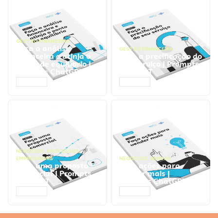
GESTÃO FINANCEIRA
Faça a análise
GESTÃO FINANCEIRA
financeira e atinja o
Faça a precificação do
ponto de equilíbrio |
seu serviço | Prompts
Prompts ChatGPT
ChatGPT
ACESSAR
ACESSAR
NEGÓCIOS
,
PROCESSOS
EMPRESARIAIS
NEGÓCIOS
,
VENDAS
Faça uma proposta
Faça ações para
comercial | Prompts
vender mais |
ChatGPT
Prompts ChatGPT
ACESSAR
ACESSAR