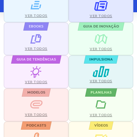
VER TODOS
VER TODOS
EBOOKS
GUIA DE INOVAÇÃO
VER TODOS
VER TODOS
GUIA DE TENDÊNCIAS
IMPULSIONA
VER TODOS
VER TODOS
MODELOS
PLANILHAS
VER TODOS
VER TODOS
PODCASTS
VÍDEOS