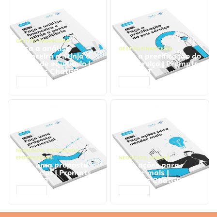
GESTÃO FINANCEIRA
Faça a análise
GESTÃO FINANCEIRA
financeira e atinja o
Faça a precificação do
ponto de equilíbrio |
seu serviço | Prompts
Prompts ChatGPT
ChatGPT
ACESSAR
ACESSAR
NEGÓCIOS
,
PROCESSOS
EMPRESARIAIS
NEGÓCIOS
,
VENDAS
Faça uma proposta
Faça ações para
comercial | Prompts
vender mais |
ChatGPT
Prompts ChatGPT
ACESSAR
ACESSAR