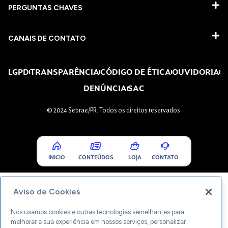
PERGUNTAS CHAVES​
CANAIS DE CONTATO
LGPD
TRANSPARÊNCIA
CÓDIGO DE ÉTICA
OUVIDORIA
DENÚNCIA
SAC
© 2024 Sebrae/PR. Todos os direitos reservados.
INICIO
CONTEÚDOS
LOJA
CONTATO
Aviso de Cookies
Nós usamos cookies e outras tecnologias semelhantes para
melhorar a sua experiência em nossos serviços, personalizar