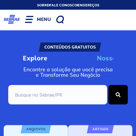
SOBRE
FALE CONOSCO
ENDEREÇOS
MENU
CONTEÚDOS GRATUITOS
Explore
N
o
s
s
o
s
I
n
f
o
Encontre a solução que você precisa
e Transforme Seu Negócio
ARQUIVOS
ARTIGOS