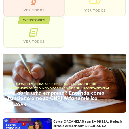
VER TODOS
VER TODOS
WEBSTORIES
VER TODOS
ABERTURA DE EMPRESA
,
ABRIR CNPJ
,
CNPJ ALFANUMÉRICO
,
EMPREENDEDORISMO
,
NOVO FORMATO DE CNPJ
,
RECEITA FEDERAL
Vai abrir uma empresa? Entenda como
funciona o novo CNPJ Alfanumérico
ACESSAR
Como ORGANIZAR sua EMPRESA. Reduzir
erros e crescer com SEGURANÇA.