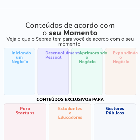
Conteúdos de acordo com
o
seu Momento
Veja o que o Sebrae tem para você de acordo com o seu
momento:
Iniciando
Desenvolvimento
Aprimorando
Expandindo
um
Pessoal
o
o
Negócio
Negócio
Negócio
CONTEÚDOS EXCLUSIVOS PARA
Para
Estudantes
Gestores
Startups
e
Públicos
Educadores