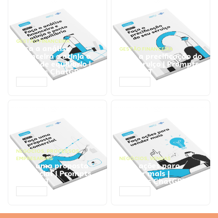
GESTÃO FINANCEIRA
Faça a análise
GESTÃO FINANCEIRA
financeira e atinja o
Faça a precificação do
ponto de equilíbrio |
seu serviço | Prompts
Prompts ChatGPT
ChatGPT
ACESSAR
ACESSAR
NEGÓCIOS
,
PROCESSOS
EMPRESARIAIS
NEGÓCIOS
,
VENDAS
Faça uma proposta
Faça ações para
comercial | Prompts
vender mais |
ChatGPT
Prompts ChatGPT
ACESSAR
ACESSAR