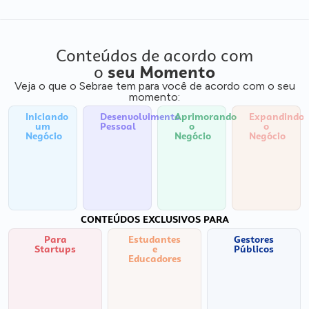
Conteúdos de acordo com
o
seu Momento
Veja o que o Sebrae tem para você de acordo com o seu
momento:
Iniciando
Desenvolvimento
Aprimorando
Expandindo
um
Pessoal
o
o
Negócio
Negócio
Negócio
CONTEÚDOS EXCLUSIVOS PARA
Para
Estudantes
Gestores
Startups
e
Públicos
Educadores