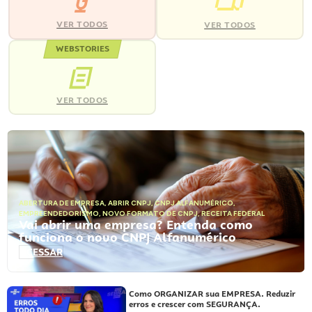
VER TODOS
VER TODOS
WEBSTORIES
VER TODOS
ABERTURA DE EMPRESA
,
ABRIR CNPJ
,
CNPJ ALFANUMÉRICO
,
EMPREENDEDORISMO
,
NOVO FORMATO DE CNPJ
,
RECEITA FEDERAL
Vai abrir uma empresa? Entenda como
funciona o novo CNPJ Alfanumérico
ACESSAR
Como ORGANIZAR sua EMPRESA. Reduzir
erros e crescer com SEGURANÇA.