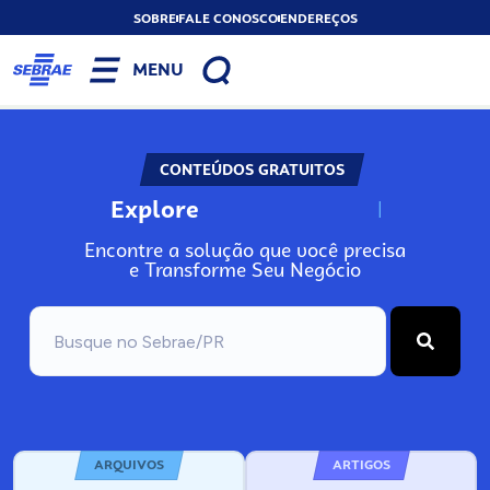
SOBRE
FALE CONOSCO
ENDEREÇOS
MENU
CONTEÚDOS GRATUITOS
Explore
N
o
s
s
o
s
A
Encontre a solução que você precisa
e Transforme Seu Negócio
ARQUIVOS
ARTIGOS