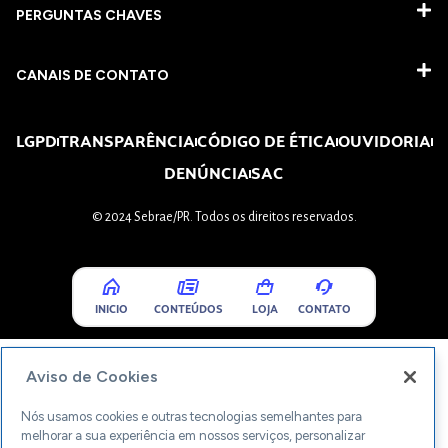
PERGUNTAS CHAVES​
CANAIS DE CONTATO
LGPD
TRANSPARÊNCIA
CÓDIGO DE ÉTICA
OUVIDORIA
DENÚNCIA
SAC
© 2024 Sebrae/PR. Todos os direitos reservados.
INICIO
CONTEÚDOS
LOJA
CONTATO
Aviso de Cookies
Nós usamos cookies e outras tecnologias semelhantes para
melhorar a sua experiência em nossos serviços, personalizar