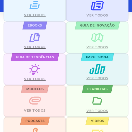
VER TODOS
VER TODOS
EBOOKS
GUIA DE INOVAÇÃO
VER TODOS
VER TODOS
GUIA DE TENDÊNCIAS
IMPULSIONA
VER TODOS
VER TODOS
MODELOS
PLANILHAS
VER TODOS
VER TODOS
PODCASTS
VÍDEOS