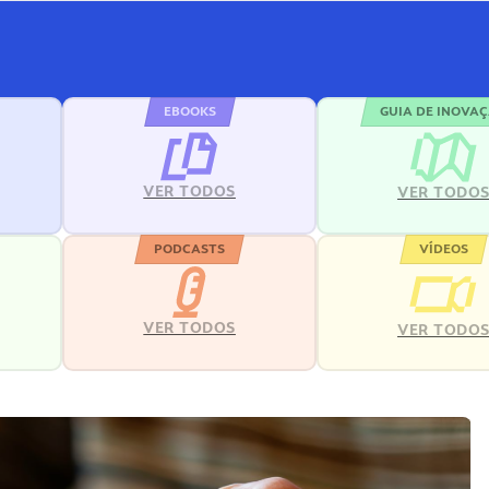
EBOOKS
GUIA DE INOVA
VER TODOS
VER TODO
PODCASTS
VÍDEOS
VER TODOS
VER TODO