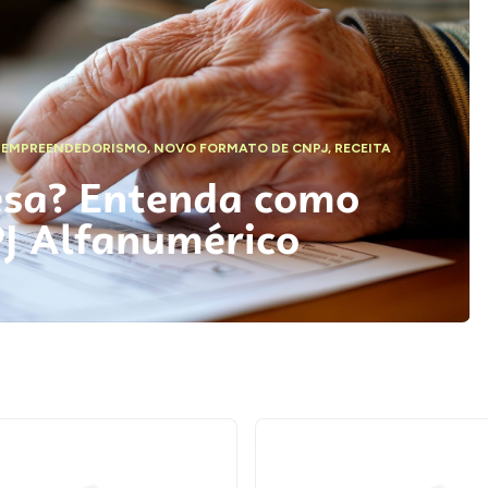
,
EMPREENDEDORISMO
,
NOVO FORMATO DE CNPJ
,
RECEITA
esa? Entenda como
PJ Alfanumérico