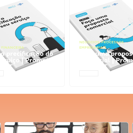
NEGÓCIOS
,
PROCESSOS
 FINANCEIRA
EMPRESARIAIS
 a precificação do
Faça uma propos
serviço | Prompts
comercial | Prom
tGPT
ChatGPT
AR
ACESSAR