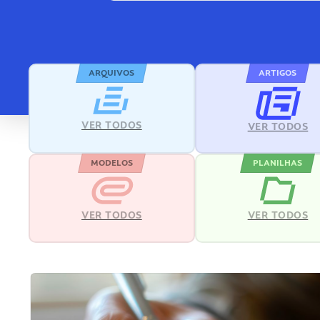
ARQUIVOS
ARTIGOS
VER TODOS
VER TODOS
MODELOS
PLANILHAS
VER TODOS
VER TODOS