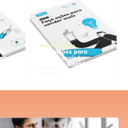
NEGÓCIOS
,
VENDAS
ta
Faça ações para
pts
vender mais |
Prompts ChatGPT
ACESSAR