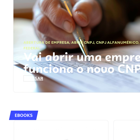
ABERTURA DE EMPRESA
,
ABRIR CNPJ
,
CNPJ ALFANUMÉRICO
FEDERAL
Vai abrir uma empr
funciona o novo CN
ACESSAR
EBOOKS