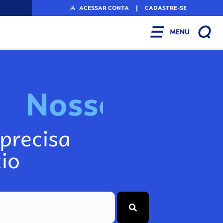
ACESSAR CONTA
|
CADASTRE-SE
MENU
N
o
s
s
o
s
I
n
f
o
g
precisa
io