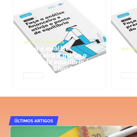
GESTÃO FINANCEIRA
Faça a análise
GESTÃO
financeira e atinja o
Faça
ponto de equilíbrio |
seu 
Prompts ChatGPT
Cha
ACESSAR
ACESS
ÚLTIMOS ARTIGOS