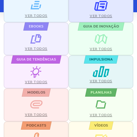
VER TODOS
VER TODOS
EBOOKS
GUIA DE INOVAÇÃO
VER TODOS
VER TODOS
GUIA DE TENDÊNCIAS
IMPULSIONA
VER TODOS
VER TODOS
MODELOS
PLANILHAS
VER TODOS
VER TODOS
PODCASTS
VÍDEOS