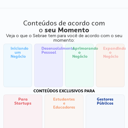
Conteúdos de acordo com
o
seu Momento
Veja o que o Sebrae tem para você de acordo com o seu
momento:
Iniciando
Desenvolvimento
Aprimorando
Expandindo
um
Pessoal
o
o
Negócio
Negócio
Negócio
CONTEÚDOS EXCLUSIVOS PARA
Para
Estudantes
Gestores
Startups
e
Públicos
Educadores