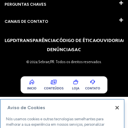
PERGUNTAS CHAVES​
CANAIS DE CONTATO
LGPD
TRANSPARÊNCIA
CÓDIGO DE ÉTICA
OUVIDORIA
DENÚNCIA
SAC
© 2024 Sebrae/PR. Todos os direitos reservados.
INICIO
CONTEÚDOS
LOJA
CONTATO
Aviso de Cookies
Nós usamos cookies e outras tecnologias semelhantes para
melhorar a sua experiência em nossos serviços, personalizar