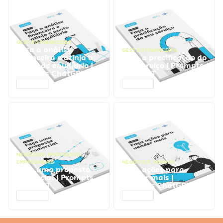
GESTÃO FINANCEIRA
Faça a análise
GESTÃO FINANCEIRA
financeira e atinja o
Faça a precificação do
ponto de equilíbrio |
seu serviço | Prompts
Prompts ChatGPT
ChatGPT
ACESSAR
ACESSAR
NEGÓCIOS
,
PROCESSOS
EMPRESARIAIS
NEGÓCIOS
,
VENDAS
Faça uma proposta
Faça ações para
comercial | Prompts
vender mais |
ChatGPT
Prompts ChatGPT
ACESSAR
ACESSAR