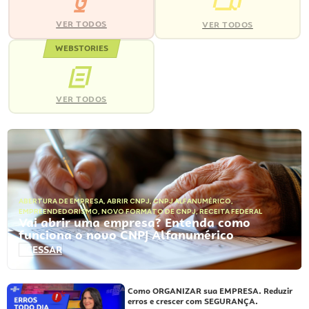
VER TODOS
VER TODOS
WEBSTORIES
VER TODOS
ABERTURA DE EMPRESA
,
ABRIR CNPJ
,
CNPJ ALFANUMÉRICO
,
EMPREENDEDORISMO
,
NOVO FORMATO DE CNPJ
,
RECEITA FEDERAL
Vai abrir uma empresa? Entenda como
funciona o novo CNPJ Alfanumérico
ACESSAR
Como ORGANIZAR sua EMPRESA. Reduzir
erros e crescer com SEGURANÇA.