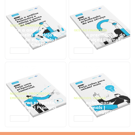
GESTÃO FINANCEIRA
Faça a análise
GESTÃO FINANCEIRA
financeira e atinja o
Faça a precificação do
ponto de equilíbrio |
seu serviço | Prompts
Prompts ChatGPT
ChatGPT
ACESSAR
ACESSAR
NEGÓCIOS
,
PROCESSOS
EMPRESARIAIS
NEGÓCIOS
,
VENDAS
Faça uma proposta
Faça ações para
comercial | Prompts
vender mais |
ChatGPT
Prompts ChatGPT
ACESSAR
ACESSAR