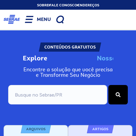
SOBRE
FALE CONOSCO
ENDEREÇOS
MENU
CONTEÚDOS GRATUITOS
Explore
N
o
s
s
o
s
I
n
Encontre a solução que você precisa
e Transforme Seu Negócio
ARQUIVOS
ARTIGOS