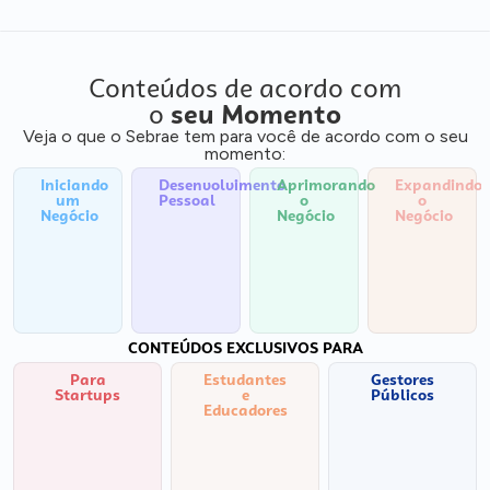
Conteúdos de acordo com
o
seu Momento
Veja o que o Sebrae tem para você de acordo com o seu
momento:
Iniciando
Desenvolvimento
Aprimorando
Expandindo
um
Pessoal
o
o
Negócio
Negócio
Negócio
CONTEÚDOS EXCLUSIVOS PARA
Para
Estudantes
Gestores
Startups
e
Públicos
Educadores