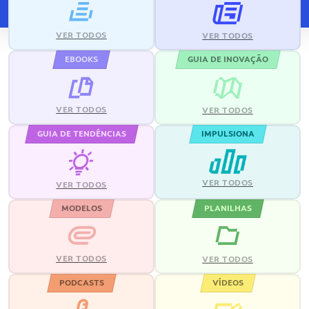
VER TODOS
VER TODOS
EBOOKS
GUIA DE INOVAÇÃO
VER TODOS
VER TODOS
GUIA DE TENDÊNCIAS
IMPULSIONA
VER TODOS
VER TODOS
MODELOS
PLANILHAS
VER TODOS
VER TODOS
PODCASTS
VÍDEOS