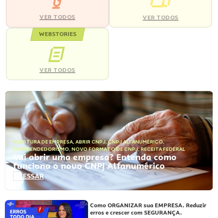
VER TODOS
VER TODOS
WEBSTORIES
VER TODOS
ABERTURA DE EMPRESA
,
ABRIR CNPJ
,
CNPJ ALFANUMÉRICO
,
EMPREENDEDORISMO
,
NOVO FORMATO DE CNPJ
,
RECEITA FEDERAL
Vai abrir uma empresa? Entenda como
funciona o novo CNPJ Alfanumérico
ACESSAR
Como ORGANIZAR sua EMPRESA. Reduzir
erros e crescer com SEGURANÇA.