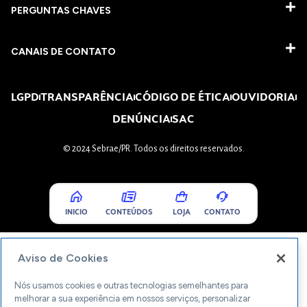
PERGUNTAS CHAVES​
CANAIS DE CONTATO
LGPD
TRANSPARÊNCIA
CÓDIGO DE ÉTICA
OUVIDORIA
DENÚNCIA
SAC
© 2024 Sebrae/PR. Todos os direitos reservados.
INICIO
CONTEÚDOS
LOJA
CONTATO
Aviso de Cookies
Nós usamos cookies e outras tecnologias semelhantes para
melhorar a sua experiência em nossos serviços, personalizar