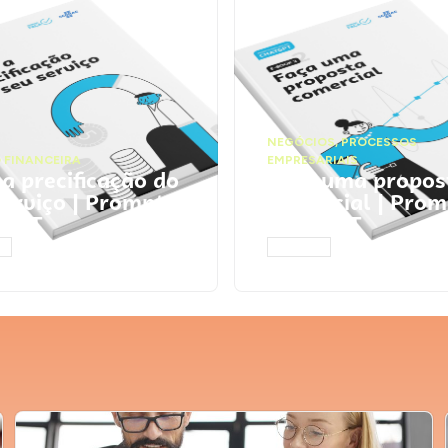
NEGÓCIOS
,
PROCESSOS
 FINANCEIRA
EMPRESARIAIS
 a precificação do
Faça uma propos
serviço | Prompts
comercial | Prom
tGPT
ChatGPT
AR
ACESSAR