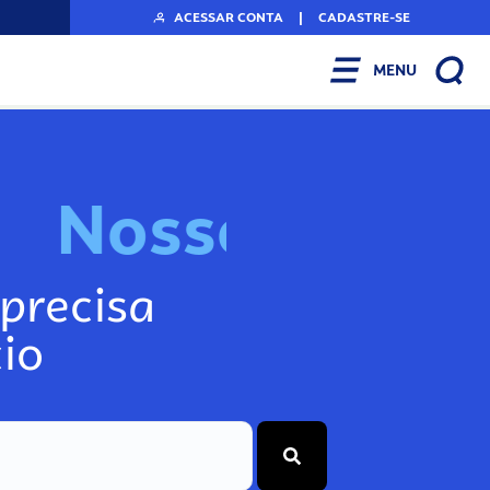
ACESSAR CONTA
|
CADASTRE-SE
MENU
N
o
s
s
o
s
I
n
f
o
g
precisa
io