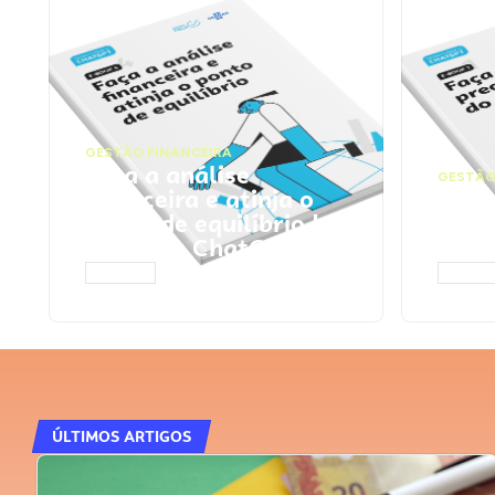
GESTÃO FINANCEIRA
Faça a análise
GESTÃO
financeira e atinja o
Faça
ponto de equilíbrio |
seu 
Prompts ChatGPT
Cha
ACESSAR
ACESS
ÚLTIMOS ARTIGOS