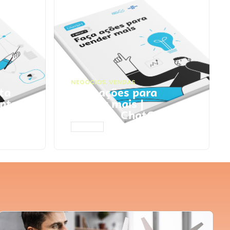
NEGÓCIOS
,
VENDAS
ta
Faça ações para
pts
vender mais |
Prompts ChatGPT
ACESSAR