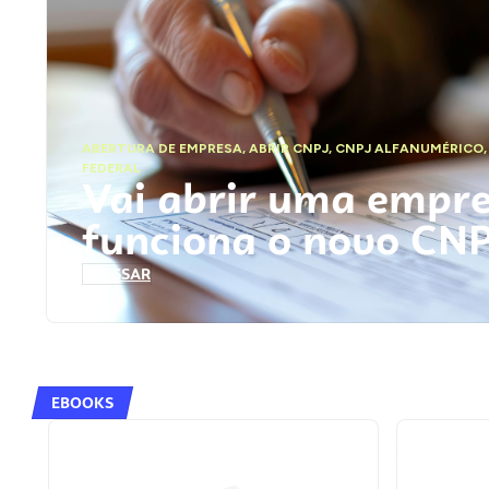
ABERTURA DE EMPRESA
,
ABRIR CNPJ
,
CNPJ ALFANUMÉRICO
FEDERAL
Vai abrir uma empr
funciona o novo CN
ACESSAR
EBOOKS