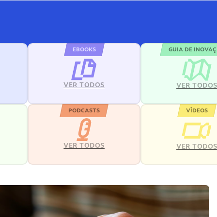
EBOOKS
GUIA DE INOVA
VER TODOS
VER TODO
PODCASTS
VÍDEOS
VER TODOS
VER TODO