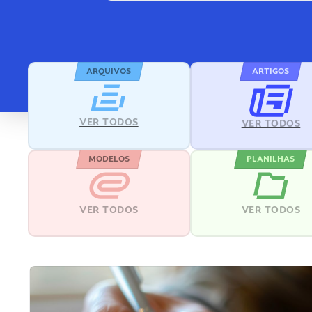
ARQUIVOS
ARTIGOS
VER TODOS
VER TODOS
MODELOS
PLANILHAS
VER TODOS
VER TODOS