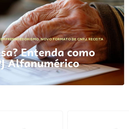
,
EMPREENDEDORISMO
,
NOVO FORMATO DE CNPJ
,
RECEITA
esa? Entenda como
PJ Alfanumérico