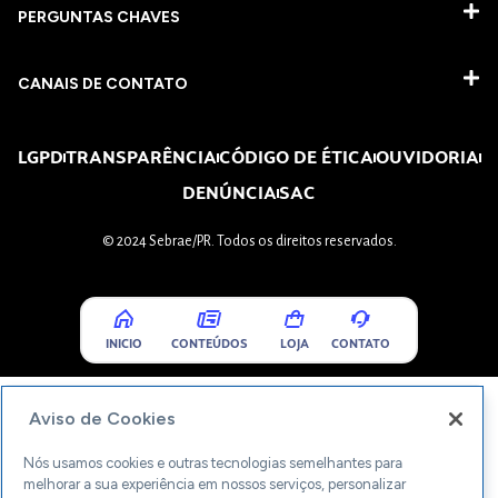
PERGUNTAS CHAVES​
CANAIS DE CONTATO
LGPD
TRANSPARÊNCIA
CÓDIGO DE ÉTICA
OUVIDORIA
DENÚNCIA
SAC
© 2024 Sebrae/PR. Todos os direitos reservados.
INICIO
CONTEÚDOS
LOJA
CONTATO
Aviso de Cookies
Nós usamos cookies e outras tecnologias semelhantes para
melhorar a sua experiência em nossos serviços, personalizar