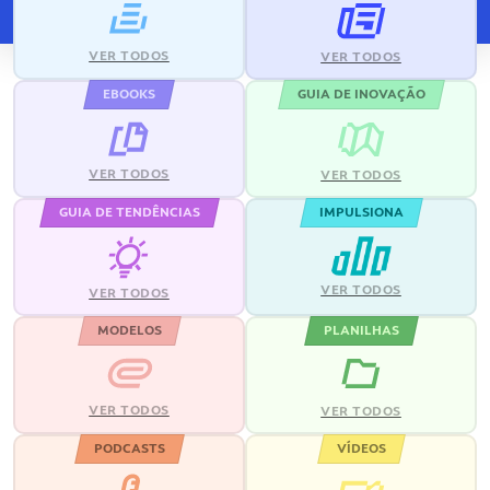
VER TODOS
VER TODOS
EBOOKS
GUIA DE INOVAÇÃO
VER TODOS
VER TODOS
GUIA DE TENDÊNCIAS
IMPULSIONA
VER TODOS
VER TODOS
MODELOS
PLANILHAS
VER TODOS
VER TODOS
PODCASTS
VÍDEOS