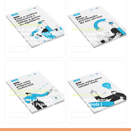
GESTÃO FINANCEIRA
Faça a análise
GESTÃO FINANCEIRA
financeira e atinja o
Faça a precificação do
ponto de equilíbrio |
seu serviço | Prompts
Prompts ChatGPT
ChatGPT
ACESSAR
ACESSAR
NEGÓCIOS
,
PROCESSOS
EMPRESARIAIS
NEGÓCIOS
,
VENDAS
Faça uma proposta
Faça ações para
comercial | Prompts
vender mais |
ChatGPT
Prompts ChatGPT
ACESSAR
ACESSAR