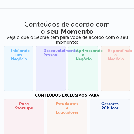
Conteúdos de acordo com
o
seu Momento
Veja o que o Sebrae tem para você de acordo com o seu
momento:
Iniciando
Desenvolvimento
Aprimorando
Expandindo
um
Pessoal
o
o
Negócio
Negócio
Negócio
CONTEÚDOS EXCLUSIVOS PARA
Para
Estudantes
Gestores
Startups
e
Públicos
Educadores