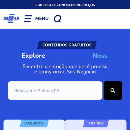
SOBRE
FALE CONOSCO
ENDEREÇOS
MENU
CONTEÚDOS GRATUITOS
Explore
N
o
s
s
o
s
I
n
f
o
Encontre a solução que você precisa
e Transforme Seu Negócio
ARQUIVOS
ARTIGOS