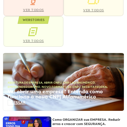
VER TODOS
VER TODOS
WEBSTORIES
VER TODOS
ABERTURA DE EMPRESA
,
ABRIR CNPJ
,
CNPJ ALFANUMÉRICO
,
EMPREENDEDORISMO
,
NOVO FORMATO DE CNPJ
,
RECEITA FEDERAL
Vai abrir uma empresa? Entenda como
funciona o novo CNPJ Alfanumérico
ACESSAR
Como ORGANIZAR sua EMPRESA. Reduzir
erros e crescer com SEGURANÇA.