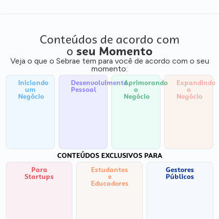
Conteúdos de acordo com
o
seu Momento
Veja o que o Sebrae tem para você de acordo com o seu
momento:
Iniciando
Desenvolvimento
Aprimorando
Expandindo
um
Pessoal
o
o
Negócio
Negócio
Negócio
CONTEÚDOS EXCLUSIVOS PARA
Para
Estudantes
Gestores
Startups
e
Públicos
Educadores