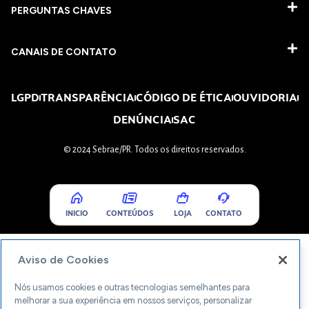
PERGUNTAS CHAVES​
CANAIS DE CONTATO
LGPD
TRANSPARÊNCIA
CÓDIGO DE ÉTICA
OUVIDORIA
DENÚNCIA
SAC
© 2024 Sebrae/PR. Todos os direitos reservados.
INICIO
CONTEÚDOS
LOJA
CONTATO
Aviso de Cookies
Nós usamos cookies e outras tecnologias semelhantes para
melhorar a sua experiência em nossos serviços, personalizar