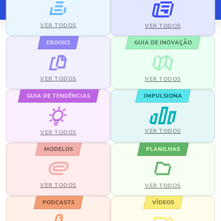
VER TODOS
VER TODOS
EBOOKS
GUIA DE INOVAÇÃO
VER TODOS
VER TODOS
GUIA DE TENDÊNCIAS
IMPULSIONA
VER TODOS
VER TODOS
MODELOS
PLANILHAS
VER TODOS
VER TODOS
PODCASTS
VÍDEOS