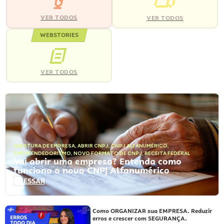
VER TODOS
VER TODOS
WEBSTORIES
VER TODOS
ABERTURA DE EMPRESA
,
ABRIR CNPJ
,
CNPJ ALFANUMÉRICO
,
EMPREENDEDORISMO
,
NOVO FORMATO DE CNPJ
,
RECEITA FEDERAL
Vai abrir uma empresa? Entenda como
funciona o novo CNPJ Alfanumérico
ACESSAR
Como ORGANIZAR sua EMPRESA. Reduzir
erros e crescer com SEGURANÇA.