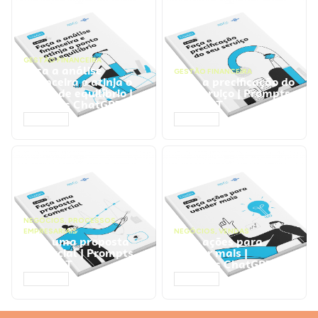
GESTÃO FINANCEIRA
Faça a análise
GESTÃO FINANCEIRA
financeira e atinja o
Faça a precificação do
ponto de equilíbrio |
seu serviço | Prompts
Prompts ChatGPT
ChatGPT
ACESSAR
ACESSAR
NEGÓCIOS
,
PROCESSOS
EMPRESARIAIS
NEGÓCIOS
,
VENDAS
Faça uma proposta
Faça ações para
comercial | Prompts
vender mais |
ChatGPT
Prompts ChatGPT
ACESSAR
ACESSAR