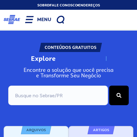
SOBRE
FALE CONOSCO
ENDEREÇOS
MENU
CONTEÚDOS GRATUITOS
Explore
N
o
s
s
o
s
A
Encontre a solução que você precisa
e Transforme Seu Negócio
ARQUIVOS
ARTIGOS