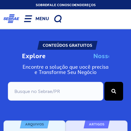
SOBRE
FALE CONOSCO
ENDEREÇOS
MENU
CONTEÚDOS GRATUITOS
Explore
N
o
s
s
o
s
I
n
f
o
Encontre a solução que você precisa
e Transforme Seu Negócio
ARQUIVOS
ARTIGOS