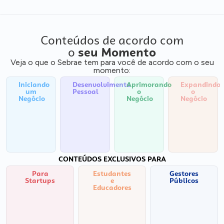
Conteúdos de acordo com
o
seu Momento
Veja o que o Sebrae tem para você de acordo com o seu
momento:
Iniciando
Desenvolvimento
Aprimorando
Expandindo
um
Pessoal
o
o
Negócio
Negócio
Negócio
CONTEÚDOS EXCLUSIVOS PARA
Para
Estudantes
Gestores
Startups
e
Públicos
Educadores