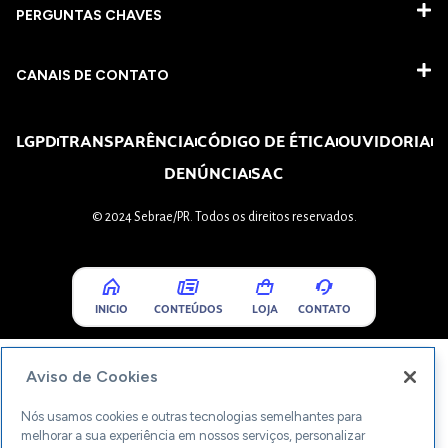
PERGUNTAS CHAVES​
CANAIS DE CONTATO
LGPD
TRANSPARÊNCIA
CÓDIGO DE ÉTICA
OUVIDORIA
DENÚNCIA
SAC
© 2024 Sebrae/PR. Todos os direitos reservados.
INICIO
CONTEÚDOS
LOJA
CONTATO
Aviso de Cookies
Nós usamos cookies e outras tecnologias semelhantes para
melhorar a sua experiência em nossos serviços, personalizar