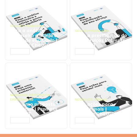
GESTÃO FINANCEIRA
Faça a análise
GESTÃO FINANCEIRA
financeira e atinja o
Faça a precificação do
ponto de equilíbrio |
seu serviço | Prompts
Prompts ChatGPT
ChatGPT
ACESSAR
ACESSAR
NEGÓCIOS
,
PROCESSOS
EMPRESARIAIS
NEGÓCIOS
,
VENDAS
Faça uma proposta
Faça ações para
comercial | Prompts
vender mais |
ChatGPT
Prompts ChatGPT
ACESSAR
ACESSAR