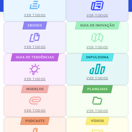
VER TODOS
VER TODOS
EBOOKS
GUIA DE INOVAÇÃO
VER TODOS
VER TODOS
GUIA DE TENDÊNCIAS
IMPULSIONA
VER TODOS
VER TODOS
MODELOS
PLANILHAS
VER TODOS
VER TODOS
PODCASTS
VÍDEOS