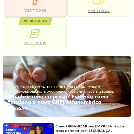
VER TODOS
VER TODOS
WEBSTORIES
VER TODOS
ABERTURA DE EMPRESA
,
ABRIR CNPJ
,
CNPJ ALFANUMÉRICO
,
EMPREENDEDORISMO
,
NOVO FORMATO DE CNPJ
,
RECEITA FEDERAL
Vai abrir uma empresa? Entenda como
funciona o novo CNPJ Alfanumérico
ACESSAR
Como ORGANIZAR sua EMPRESA. Reduzir
erros e crescer com SEGURANÇA.