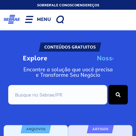
SOBRE
FALE CONOSCO
ENDEREÇOS
MENU
CONTEÚDOS GRATUITOS
Explore
N
o
s
s
o
s
I
n
Encontre a solução que você precisa
e Transforme Seu Negócio
ARQUIVOS
ARTIGOS