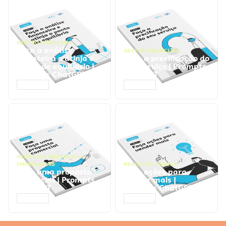
GESTÃO FINANCEIRA
Faça a análise
GESTÃO FINANCEIRA
financeira e atinja o
Faça a precificação do
ponto de equilíbrio |
seu serviço | Prompts
Prompts ChatGPT
ChatGPT
ACESSAR
ACESSAR
NEGÓCIOS
,
PROCESSOS
EMPRESARIAIS
NEGÓCIOS
,
VENDAS
Faça uma proposta
Faça ações para
comercial | Prompts
vender mais |
ChatGPT
Prompts ChatGPT
ACESSAR
ACESSAR