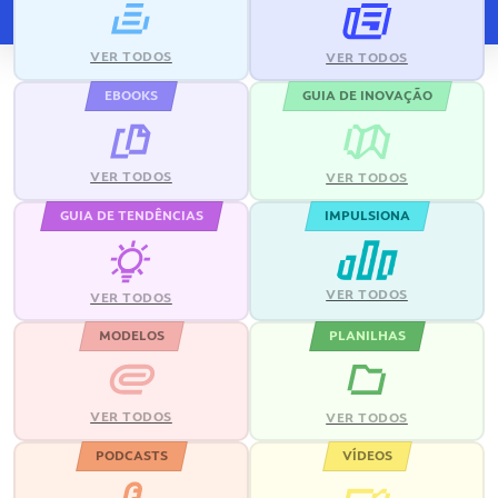
VER TODOS
VER TODOS
EBOOKS
GUIA DE INOVAÇÃO
VER TODOS
VER TODOS
GUIA DE TENDÊNCIAS
IMPULSIONA
VER TODOS
VER TODOS
MODELOS
PLANILHAS
VER TODOS
VER TODOS
PODCASTS
VÍDEOS