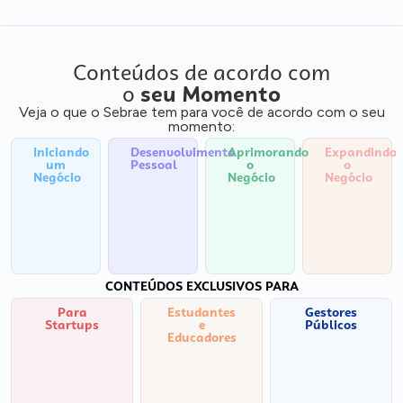
Conteúdos de acordo com
o
seu Momento
Veja o que o Sebrae tem para você de acordo com o seu
momento:
Iniciando
Desenvolvimento
Aprimorando
Expandindo
um
Pessoal
o
o
Negócio
Negócio
Negócio
CONTEÚDOS EXCLUSIVOS PARA
Para
Estudantes
Gestores
Startups
e
Públicos
Educadores