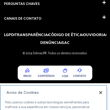
PERGUNTAS CHAVES​
CANAIS DE CONTATO
LGPD
TRANSPARÊNCIA
CÓDIGO DE ÉTICA
OUVIDORIA
DENÚNCIA
SAC
© 2024 Sebrae/PR. Todos os direitos reservados.
INICIO
CONTEÚDOS
LOJA
CONTATO
Aviso de Cookies
Nós usamos cookies e outras tecnologias semelhantes para
melhorar a sua experiência em nossos serviços, personalizar