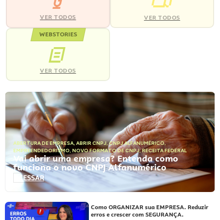
VER TODOS
VER TODOS
WEBSTORIES
VER TODOS
ABERTURA DE EMPRESA
,
ABRIR CNPJ
,
CNPJ ALFANUMÉRICO
,
EMPREENDEDORISMO
,
NOVO FORMATO DE CNPJ
,
RECEITA FEDERAL
Vai abrir uma empresa? Entenda como
funciona o novo CNPJ Alfanumérico
ACESSAR
Como ORGANIZAR sua EMPRESA. Reduzir
erros e crescer com SEGURANÇA.