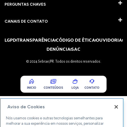
PERGUNTAS CHAVES​
CANAIS DE CONTATO
LGPD
TRANSPARÊNCIA
CÓDIGO DE ÉTICA
OUVIDORIA
DENÚNCIA
SAC
© 2024 Sebrae/PR. Todos os direitos reservados.
INICIO
CONTEÚDOS
LOJA
CONTATO
Aviso de Cookies
Nós usamos cookies e outras tecnologias semelhantes para
melhorar a sua experiência em nossos serviços, personalizar