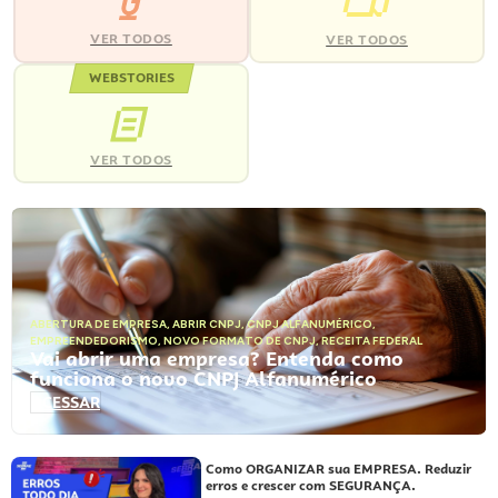
VER TODOS
VER TODOS
WEBSTORIES
VER TODOS
ABERTURA DE EMPRESA
,
ABRIR CNPJ
,
CNPJ ALFANUMÉRICO
,
EMPREENDEDORISMO
,
NOVO FORMATO DE CNPJ
,
RECEITA FEDERAL
Vai abrir uma empresa? Entenda como
funciona o novo CNPJ Alfanumérico
ACESSAR
Como ORGANIZAR sua EMPRESA. Reduzir
erros e crescer com SEGURANÇA.