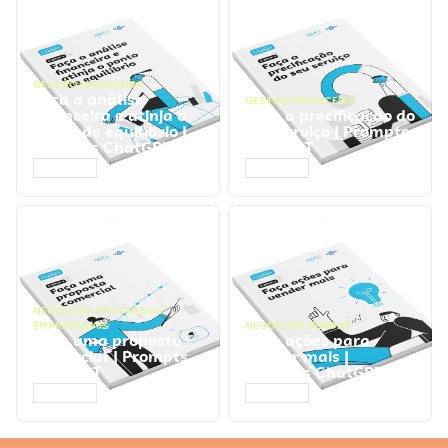
GESTÃO FINANCEIRA
Faça a análise
GESTÃO FINANCEIRA
financeira e atinja o
Faça a precificação do
ponto de equilíbrio |
seu serviço | Prompts
Prompts ChatGPT
ChatGPT
ACESSAR
ACESSAR
NEGÓCIOS
,
PROCESSOS
EMPRESARIAIS
NEGÓCIOS
,
VENDAS
Faça uma proposta
Faça ações para
comercial | Prompts
vender mais |
ChatGPT
Prompts ChatGPT
ACESSAR
ACESSAR