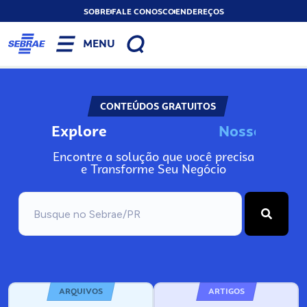
SOBRE
FALE CONOSCO
ENDEREÇOS
MENU
CONTEÚDOS GRATUITOS
Explore
N
o
s
s
o
s
I
n
f
Encontre a solução que você precisa
e Transforme Seu Negócio
ARQUIVOS
ARTIGOS