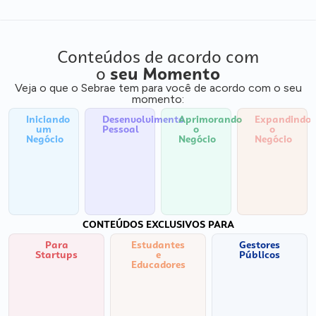
Conteúdos de acordo com
o
seu Momento
Veja o que o Sebrae tem para você de acordo com o seu
momento:
Iniciando
Desenvolvimento
Aprimorando
Expandindo
um
Pessoal
o
o
Negócio
Negócio
Negócio
CONTEÚDOS EXCLUSIVOS PARA
Para
Estudantes
Gestores
Startups
e
Públicos
Educadores