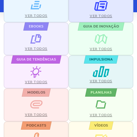
VER TODOS
VER TODOS
EBOOKS
GUIA DE INOVAÇÃO
VER TODOS
VER TODOS
GUIA DE TENDÊNCIAS
IMPULSIONA
VER TODOS
VER TODOS
MODELOS
PLANILHAS
VER TODOS
VER TODOS
PODCASTS
VÍDEOS