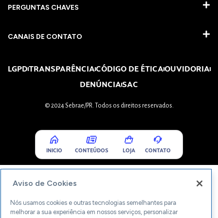
PERGUNTAS CHAVES​
CANAIS DE CONTATO
LGPD
TRANSPARÊNCIA
CÓDIGO DE ÉTICA
OUVIDORIA
DENÚNCIA
SAC
© 2024 Sebrae/PR. Todos os direitos reservados.
INICIO
CONTEÚDOS
LOJA
CONTATO
Aviso de Cookies
Nós usamos cookies e outras tecnologias semelhantes para
melhorar a sua experiência em nossos serviços, personalizar