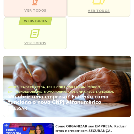
VER TODOS
VER TODOS
WEBSTORIES
VER TODOS
ABERTURA DE EMPRESA
,
ABRIR CNPJ
,
CNPJ ALFANUMÉRICO
,
EMPREENDEDORISMO
,
NOVO FORMATO DE CNPJ
,
RECEITA FEDERAL
Vai abrir uma empresa? Entenda como
funciona o novo CNPJ Alfanumérico
ACESSAR
Como ORGANIZAR sua EMPRESA. Reduzir
erros e crescer com SEGURANÇA.