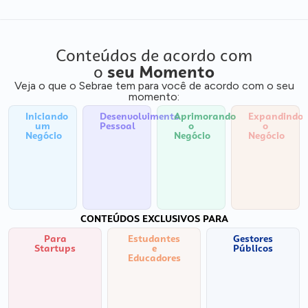
Conteúdos de acordo com
o
seu Momento
Veja o que o Sebrae tem para você de acordo com o seu
momento:
Iniciando
Desenvolvimento
Aprimorando
Expandindo
um
Pessoal
o
o
Negócio
Negócio
Negócio
CONTEÚDOS EXCLUSIVOS PARA
Para
Estudantes
Gestores
Startups
e
Públicos
Educadores