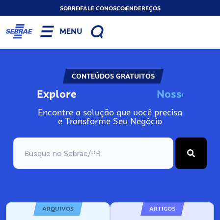
SOBRE
FALE CONOSCO
ENDEREÇOS
MENU
CONTEÚDOS GRATUITOS
Explore
o
s
I
n
N
s
s
o
o
s
N
Encontre a solução que você precisa
e Transforme Seu Negócio
ARQUIVOS
ARTIGOS