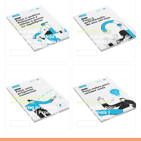
GESTÃO FINANCEIRA
Faça a análise
GESTÃO FINANCEIRA
financeira e atinja o
Faça a precificação do
ponto de equilíbrio |
seu serviço | Prompts
Prompts ChatGPT
ChatGPT
ACESSAR
ACESSAR
NEGÓCIOS
,
PROCESSOS
EMPRESARIAIS
NEGÓCIOS
,
VENDAS
Faça uma proposta
Faça ações para
comercial | Prompts
vender mais |
ChatGPT
Prompts ChatGPT
ACESSAR
ACESSAR