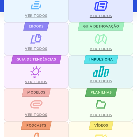
VER TODOS
VER TODOS
EBOOKS
GUIA DE INOVAÇÃO
VER TODOS
VER TODOS
GUIA DE TENDÊNCIAS
IMPULSIONA
VER TODOS
VER TODOS
MODELOS
PLANILHAS
VER TODOS
VER TODOS
PODCASTS
VÍDEOS