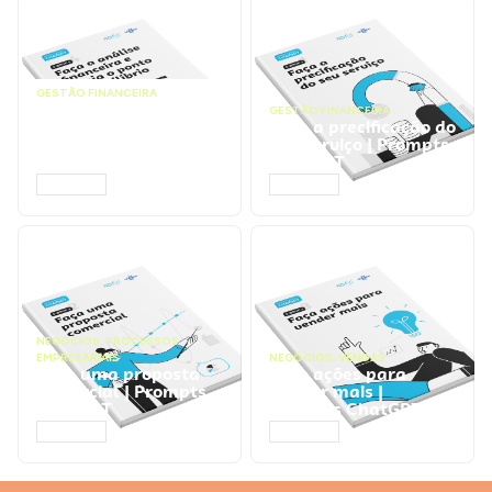
GESTÃO FINANCEIRA
Faça a análise
GESTÃO FINANCEIRA
financeira e atinja o
Faça a precificação do
ponto de equilíbrio |
seu serviço | Prompts
Prompts ChatGPT
ChatGPT
ACESSAR
ACESSAR
NEGÓCIOS
,
PROCESSOS
EMPRESARIAIS
NEGÓCIOS
,
VENDAS
Faça uma proposta
Faça ações para
comercial | Prompts
vender mais |
ChatGPT
Prompts ChatGPT
ACESSAR
ACESSAR