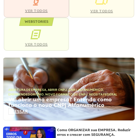
VER TODOS
VER TODOS
WEBSTORIES
VER TODOS
ABERTURA DE EMPRESA
,
ABRIR CNPJ
,
CNPJ ALFANUMÉRICO
,
EMPREENDEDORISMO
,
NOVO FORMATO DE CNPJ
,
RECEITA FEDERAL
Vai abrir uma empresa? Entenda como
funciona o novo CNPJ Alfanumérico
ACESSAR
Como ORGANIZAR sua EMPRESA. Reduzir
erros e crescer com SEGURANÇA.