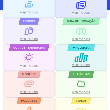
VER TODOS
VER TODOS
EBOOKS
GUIA DE INOVAÇÃO
VER TODOS
VER TODOS
GUIA DE TENDÊNCIAS
IMPULSIONA
VER TODOS
VER TODOS
MODELOS
PLANILHAS
VER TODOS
VER TODOS
PODCASTS
VÍDEOS