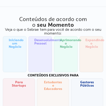
Conteúdos de acordo com
o
seu Momento
Veja o que o Sebrae tem para você de acordo com o seu
momento:
Iniciando
Desenvolvimento
Aprimorando
Expandindo
um
Pessoal
o
o
Negócio
Negócio
Negócio
CONTEÚDOS EXCLUSIVOS PARA
Para
Estudantes
Gestores
Startups
e
Públicos
Educadores