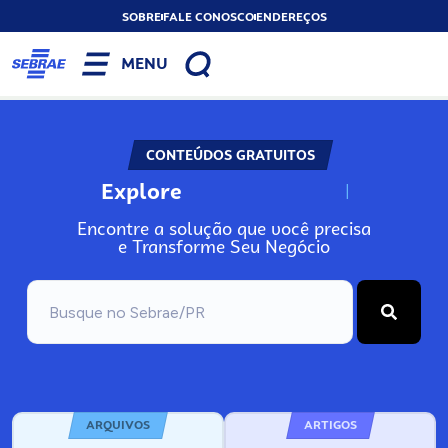
SOBRE
FALE CONOSCO
ENDEREÇOS
MENU
CONTEÚDOS GRATUITOS
Explore
N
o
s
s
o
s
A
Encontre a solução que você precisa
e Transforme Seu Negócio
ARQUIVOS
ARTIGOS