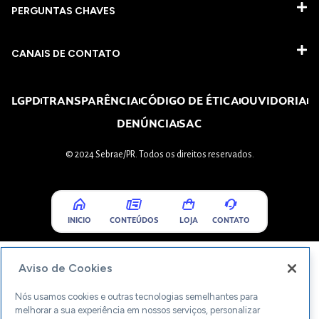
PERGUNTAS CHAVES​
CANAIS DE CONTATO
LGPD
TRANSPARÊNCIA
CÓDIGO DE ÉTICA
OUVIDORIA
DENÚNCIA
SAC
© 2024 Sebrae/PR. Todos os direitos reservados.
INICIO
CONTEÚDOS
LOJA
CONTATO
Aviso de Cookies
Nós usamos cookies e outras tecnologias semelhantes para
melhorar a sua experiência em nossos serviços, personalizar